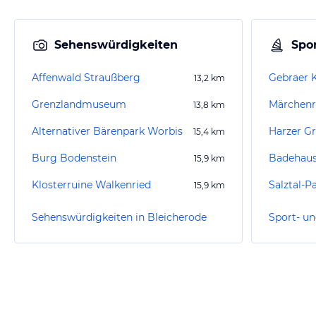
Sehenswürdigkeiten
Spor
Affenwald Straußberg
Gebraer 
13,2
km
Grenzlandmuseum
Märchenre
13,8
km
Alternativer Bärenpark Worbis
Harzer G
15,4
km
Burg Bodenstein
Badehaus
15,9
km
Klosterruine Walkenried
Salztal-P
15,9
km
Sehenswürdigkeiten in Bleicherode