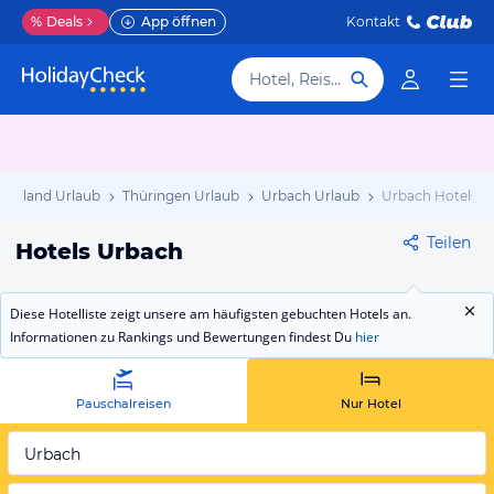
%
Deals
App öffnen
Kontakt
Hotel, Reiseziel
schland Urlaub
Thüringen Urlaub
Urbach Urlaub
Urbach Hotels
Teilen
Hotels Urbach
Diese Hotelliste zeigt unsere am häufigsten gebuchten Hotels an.
Informationen zu Rankings und Bewertungen findest Du
hier
Pauschalreisen
Nur Hotel
Urbach