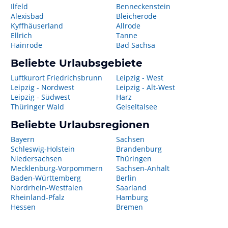
Ilfeld
Benneckenstein
Alexisbad
Bleicherode
Kyffhäuserland
Allrode
Ellrich
Tanne
Hainrode
Bad Sachsa
Beliebte Urlaubsgebiete
Luftkurort Friedrichsbrunn
Leipzig - West
Leipzig - Nordwest
Leipzig - Alt-West
Leipzig - Südwest
Harz
Thüringer Wald
Geiseltalsee
Beliebte Urlaubsregionen
Bayern
Sachsen
Schleswig-Holstein
Brandenburg
Niedersachsen
Thüringen
Mecklenburg-Vorpommern
Sachsen-Anhalt
Baden-Württemberg
Berlin
Nordrhein-Westfalen
Saarland
Rheinland-Pfalz
Hamburg
Hessen
Bremen