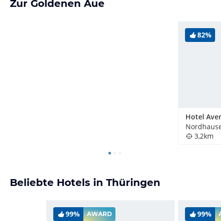
Zur Goldenen Aue
82%
Hotel Ave
Nordhause
3,2km
Beliebte Hotels in Thüringen
99%
99%
AWARD