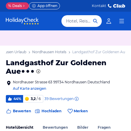
%
Deals
App öffnen
Kontakt
Hotel, Reiseziel
hausen Urlaub
Nordhausen Hotels
Landgasthof Zur Goldenen Aue
Landgasthof Zur Goldenen
Aue
Nordhauser Strasse 63 99734 Nordhausen Deutschland
Auf Karte anzeigen
39
Bewertungen
44%
3,2
/ 6
Bewerten
Hochladen
Merken
Hotelübersicht
Bewertungen
Bilder
Fragen