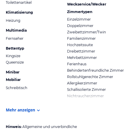
Toilettenartikel
Weckservice/Wecker
Zimmertypen
Klimatisierung
Einzelzimmer
Heizung
Doppelzimmer
Multimedia
Zweibettzimmer/Twin
Fernseher
Familienzimmer
Hochzeitssuite
Bettentyp
Dreibettzimmer
Kingsize
Mehrbettzimmer
Queensize
Ferienhaus
Behindertenfreundliche Zimmer
Minibar
Rollstuhlgerechte Zimmer
Mobiliar
Allergikerzimmer
Schreibtisch
Schallisolierte Zimmer
Nichtraucherzimmer
Mehr anzeigen
Hinweis:
Allgemeine und unverbindliche