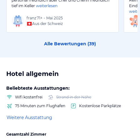
personal freundlich aber Chef und Chefin freundlich
Rein 
tief im Keller
weiterlesen
Eindr
weite
franz
71+
•
Mai 2025
Aus der Schweiz
Alle Bewertungen (
39
)
Hotel allgemein
Beliebteste Ausstattungen:
Wifi kostenfrei
Strand in der Nähe
75 Minuten zum Flughafen
Kostenlose Parkplätze
Weitere Ausstattung
Gesamtzahl Zimmer