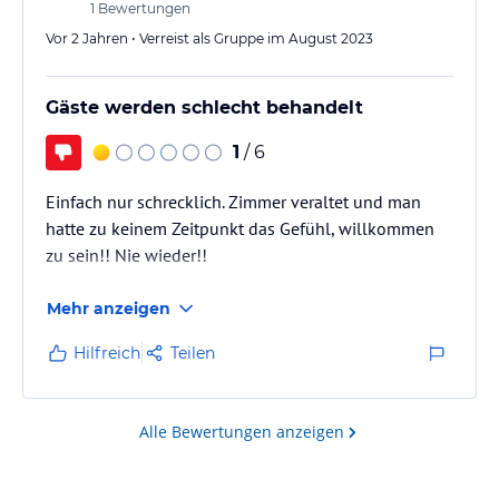
Essen gegenüber 2021 qualitativ deutlich schlechter,
1
Bewertungen
Essenmenge sehr überschaubar, Preis der Gerichte
Vor 2 Jahren • Verreist als Gruppe im August 2023
somit zu teuer, am Abend vom 09.06. waren die…
Gäste werden schlecht behandelt
1
/ 6
Einfach nur schrecklich. Zimmer veraltet und man
hatte zu keinem Zeitpunkt das Gefühl, willkommen
zu sein!! Nie wieder!!
Mehr anzeigen
Hilfreich
Teilen
Alle Bewertungen anzeigen