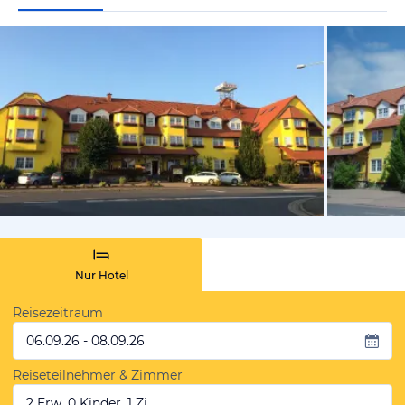
vom Hotelie
Nur Hotel
Reisezeitraum
06.09.26 - 08.09.26
Reiseteilnehmer & Zimmer
2 Erw, 0 Kinder, 1 Zi.