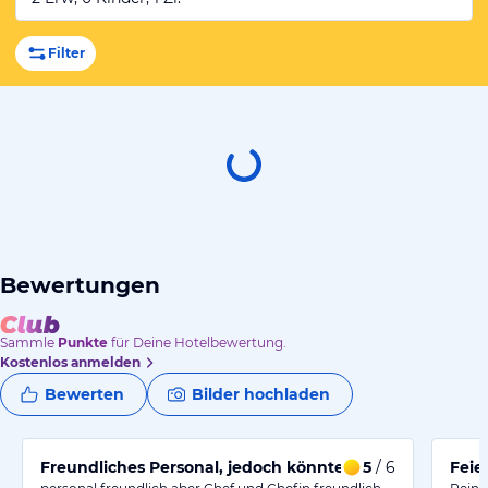
Filter
Bewertungen
Sammle
Punkte
für Deine Hotelbewertung.
Kostenlos anmelden
Bewerten
Bilder hochladen
Freundliches Personal, jedoch könnte die Küche besser
5
/ 6
Feie