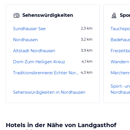
Sehenswürdigkeiten
Spor
Sundhäuser See
2,3
km
Tauchspo
Nordhausen
3,2
km
Badehaus
Altstadt Nordhausen
3,9
km
Freizeitb
Dom Zum Heiligen Kreuz
4,1
km
Wandern I
Traditionsbrennerei Echter Nordhäuser
4,3
km
Märchenre
Sport- un
Sehenswürdigkeiten in Nordhausen
Nordhau
Hotels in der Nähe von Landgasthof