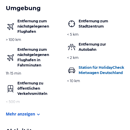
Umgebung
Entfernung zum
Entfernung zum
nächstgelegenen
Stadtzentrum
Flughafen
< 5 km
> 100 km
Entfernung zur
Entfernung zum
Autobahn
nächstgelegenen
< 2 km
Flughafen in
Fahrminuten
Station für HolidayCheck
Mietwagen Deutschland
1h 15 min
< 10 km
Entfernung zu
öffentlichen
Verkehrsmitteln
< 500 m
Mehr anzeigen