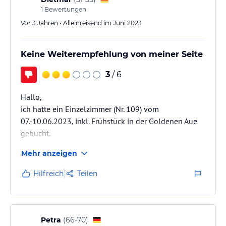
1
Bewertungen
Vor 3 Jahren • Alleinreisend im Juni 2023
Keine Weiterempfehlung von meiner Seite
3
/ 6
Hallo,
ich hatte ein Einzelzimmer (Nr. 109) vom
07.-10.06.2023, inkl. Frühstück in der Goldenen Aue
gebucht.
Hier meine Eindrücke in Kurzfassung. Bei der
Mehr anzeigen
Bezahlung bei meiner Abreise wurde auch nicht
gefragt, ob alles in Ordung war.
Hilfreich
Teilen
Hier die Zusammenfassung....
Duschkopf undicht und lose, Siphon unter Spülstein
undicht, Fugen in der Dusche fangen an zu
schimmeln,
Petra
(
66-70
)