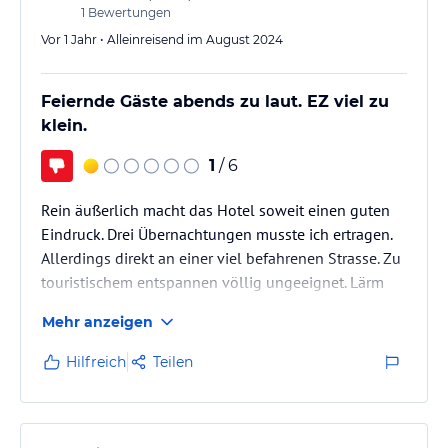
1
Bewertungen
Vor 1 Jahr • Alleinreisend im August 2024
Feiernde Gäste abends zu laut. EZ viel zu
klein.
1
/ 6
Rein äußerlich macht das Hotel soweit einen guten
Eindruck. Drei Übernachtungen musste ich ertragen.
Allerdings direkt an einer viel befahrenen Strasse. Zu
touristischem entspannen völlig ungeeignet. Lärm
verursacht im Biergarten durch Hotelgäste, wurde
Mehr anzeigen
auch auf meine Bitte nicht abgestellt. Gästelärm bis
weit nach 22 Uhr. Bei Abreise kein Danke oder Gute
Hilfreich
Teilen
Fahrt usw..
Das sollte sich niemand antun. Nach der ersten Nacht
in einem viel zu kleinen Einzelzimmer konnte ich in