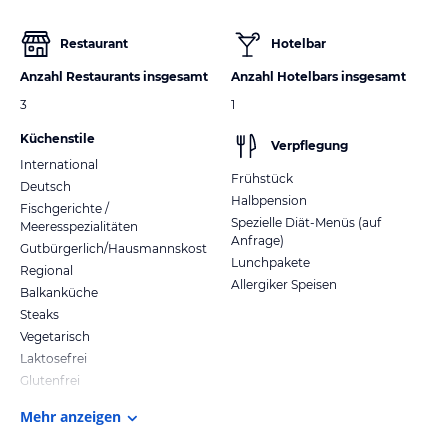
Restaurant
Hotelbar
Anzahl Restaurants insgesamt
Anzahl Hotelbars insgesamt
3
1
Küchenstile
Verpflegung
International
Frühstück
Deutsch
Halbpension
Fischgerichte /
Spezielle Diät-Menüs (auf
Meeresspezialitäten
Anfrage)
Gutbürgerlich/Hausmannskost
Lunchpakete
Regional
Allergiker Speisen
Balkanküche
Steaks
Vegetarisch
Laktosefrei
Glutenfrei
Mehr anzeigen