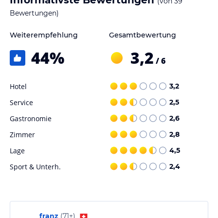
(von
39
Bewertungen)
Weiterempfehlung
Gesamtbewertung
44
%
3,2
/ 6
Hotel
3,2
Service
2,5
Gastronomie
2,6
Zimmer
2,8
Lage
4,5
Sport & Unterh.
2,4
franz
(
71+
)