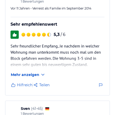
1
Bewertungen
Da in Nordhausen ein großer Tauchsee mit…
Vor 11 Jahren • Verreist als Familie im September 2014
Sehr empfehlenswert
5,3
/ 6
Sehr freundlicher Empfang, Je nachdem in welcher
Wohnung man unterkommt muss noch mal um den
Block gefahren werden. Die Wohnung 3-5 sind in
einem sehr guten bis neuwertigem Zustand.
großzügige Parkplätze. Die Lage ist in einem
Mehr anzeigen
Eigenheim Wohngebiet und als eher Ruhig mit etwas
Geräuschentwicklung bei aufkommenden
Hilfreich
Teilen
Berufsverkehr zu bezeichnen. Die Wohnungen sind
von der Straße abgewand. Sehr große Räume, gut
ausgestattet, sehr sauber, Das Duschbad ist geräumig
und schön. Es gibt ausreichend Stauraum und…
Sven
(
41-45
)
1
Bewertungen