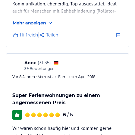
Kommunikation, ebenerdig, Top ausgestattet, ideal
auch für Menschen mit Gehbehinderung (Rollator-
und Rollstuhlfahrer geeignet) ... absolut
Mehr anzeigen
empfehlenswert!
Hilfreich
Teilen
Anne
(
31-35
)
39
Bewertungen
Vor 8 Jahren • Verreist als Familie im April 2018
Super Ferienwohnungen zu einem
angemessenen Preis
6
/ 6
Wir waren schon häufig hier und kommen gerne