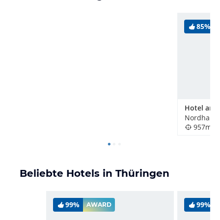
85%
Nordhause
957m
Beliebte Hotels in Thüringen
99%
99%
AWARD