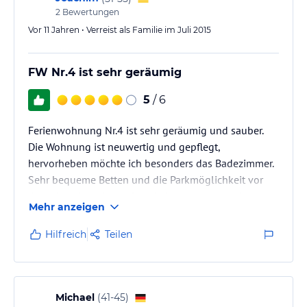
2
Bewertungen
Vor 11 Jahren • Verreist als Familie im Juli 2015
FW Nr.4 ist sehr geräumig
5
/ 6
Ferienwohnung Nr.4 ist sehr geräumig und sauber.
Die Wohnung ist neuwertig und gepflegt,
hervorheben möchte ich besonders das Badezimmer.
Sehr bequeme Betten und die Parkmöglichkeit vor
dem Haus ist sehr großzugig bemessen und durch
Mehr anzeigen
eine Schranke gesichert. Da wir ein
Tauchwochenende dort verbrachten fehlte uns nur
Hilfreich
Teilen
die Möglichkeit unser Tauchequitment aufzuhängen,
ansonsten war die Ferienwohnung komplett
ausgestattet. Wir werden die Ferienwohnung
bestimmt nochmal buchen.
Michael
(
41-45
)