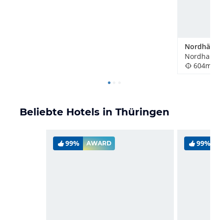
Nordhause
604m
Beliebte Hotels in Thüringen
99%
99%
AWARD