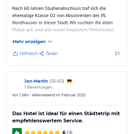
Nach 60 Jahren Studienabschluss traf sich die
ehemalige Klasse O2 von Absolventen des IfL
Nordhausen in dieser Stadt. Wir suchten die alten
Plätze auf, und alle waren begeistert, Historisches
wiederzuerkennen und viel Neues wahrzunehmen.
Mehr anzeigen
Ausgangsort der Unternehmungen war das Hotel
Nordhausen. Die Buchung der Zimmer im Vorfeld
Hilfreich
Teilen
verlief reibungslos, und die Kommunikation mit dem
Hotelpersonal verlief auch weiterhin absolut
harmonisch. Die krankheitsbedingte Absage eines
Teilnehmers am Anreisetag wurde problemlos und…
Jan-Martin
(
56-60
)
7
Bewertungen
Vor 1 Jahr • Alleinreisend im Februar 2025
Das Hotel ist ideal für einen Städtetrip mit
empfehlenswertem Service.
6
/ 6