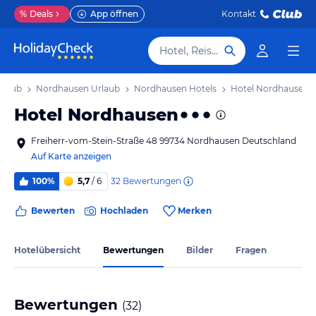
%
Deals
App öffnen
Kontakt
Hotel, Reiseziel
rlaub
Nordhausen Urlaub
Nordhausen Hotels
Hotel Nordhausen
Hotel Nordhausen
Freiherr-vom-Stein-Straße 48 99734 Nordhausen Deutschland
Auf Karte anzeigen
32
Bewertungen
100%
5,7
/ 6
Bewerten
Hochladen
Merken
Hotelübersicht
Bewertungen
Bilder
Fragen
Bewertungen
(
32
)