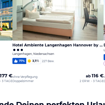
Hotel Ambiente Langenhagen Hannover by Tulip Inn
Langenhagen, Niedersachsen
77
%
3,7
/
6
227 Bew.
177 €
116 €
ab
ohne Verpflegung
• 3 TAGE
Doppelzimmer
2 ERW. • 3 TAGE
inde Deinen perfekten Urla