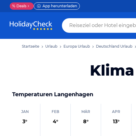
%
Deals
App herunterladen
Startseite
Urlaub
Europa Urlaub
Deutschland Urlaub
Klima
Temperaturen
Langenhagen
JAN
FEB
MÄR
APR
3
°
4
°
8
°
13
°