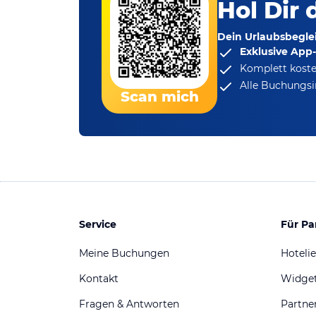
Hol Dir 
Dein Urlaubsbeglei
Exklusive App
Komplett koste
Alle Buchungsi
Scan mich
Service
Für Pa
Meine Buchungen
Hotelie
Kontakt
Widge
Fragen & Antworten
Partn