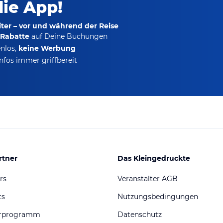
die App!
ter – vor und während der Reise
-Rabatte
auf Deine Buchungen
nlos,
keine Werbung
nfos immer griffbereit
rtner
Das Kleingedruckte
rs
Veranstalter AGB
ts
Nutzungsbedingungen
erprogramm
Datenschutz