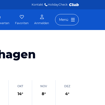
Kontakt
HolidayCheck 
Menü
werten
Favoriten
Anmelden
nhagen
OKT
NOV
DEZ
14
°
8
°
4
°