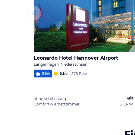
Leonardo Hotel Hannover Airport
Langenhagen, Niedersachsen
95
%
5,1
/
6
578 Bew.
ab
ohne Verpflegung
Comfort-Vierbettzimmer
2 ERW. 
F