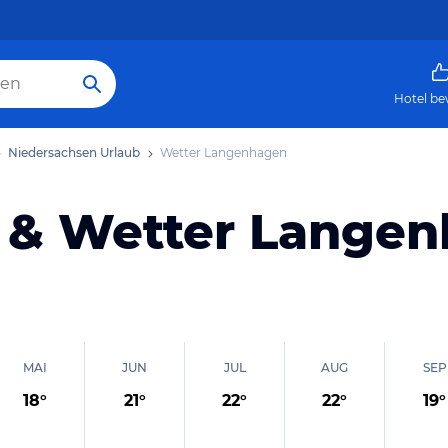
Hotel be
Niedersachsen Urlaub
Wetter Langenhagen
 & Wetter Lange
MAI
JUN
JUL
AUG
SEP
18
°
21
°
22
°
22
°
19
°