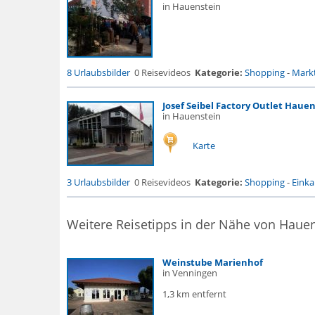
in Hauenstein
8 Urlaubsbilder
0 Reisevideos
Kategorie:
Shopping
-
Markt
Josef Seibel Factory Outlet Haue
in Hauenstein
Karte
3 Urlaubsbilder
0 Reisevideos
Kategorie:
Shopping
-
Eink
Weitere Reisetipps in der Nähe von Haue
Weinstube Marienhof
in Venningen
1,3 km entfernt