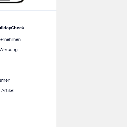
olidayCheck
ternehmen
 Werbung
hemen
 Artikel