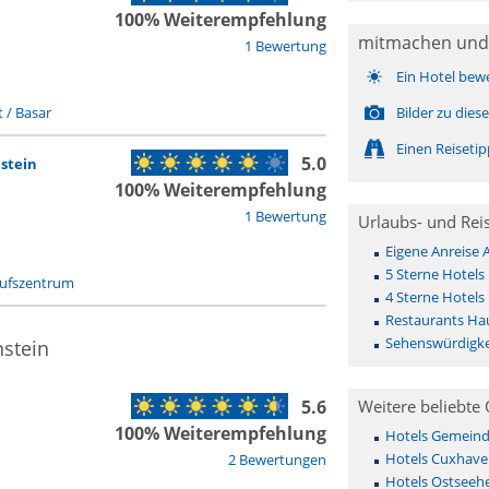
100% Weiterempfehlung
mitmachen und
1 Bewertung
Ein Hotel bew
 / Basar
Bilder zu die
Einen Reiseti
5.0
nstein
100% Weiterempfehlung
1 Bewertung
Urlaubs- und Rei
Eigene Anreise
5 Sterne Hotels
aufszentrum
4 Sterne Hotels
Restaurants Ha
Sehenswürdigke
nstein
5.6
Weitere beliebte 
100% Weiterempfehlung
Hotels Gemeinde 
Hotels Cuxhave
2 Bewertungen
Hotels Ostseehe