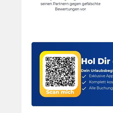
seinen Partnern gegen gefälschte
Bewertungen vor
Hol Dir
Dein Urlaubsbegl
Exklusive Ap
Komplett kos
Alle Buchungs
Scan mich