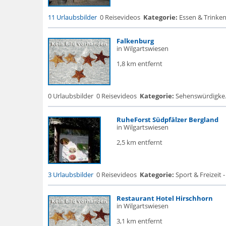
11 Urlaubsbilder
0 Reisevideos
Kategorie:
Essen & Trinken
Falkenburg
in Wilgartswiesen
1,8 km entfernt
0 Urlaubsbilder
0 Reisevideos
Kategorie:
Sehenswürdigke...
RuheForst Südpfälzer Bergland
in Wilgartswiesen
2,5 km entfernt
3 Urlaubsbilder
0 Reisevideos
Kategorie:
Sport & Freizeit -
Restaurant Hotel Hirschhorn
in Wilgartswiesen
3,1 km entfernt