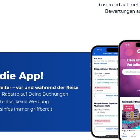
basierend auf mehr
Bewertungen au
 die App!
eiter – vor und während der Reise
p-Rabatte
auf Deine Buchungen
tenlos,
keine Werbung
infos immer griffbereit