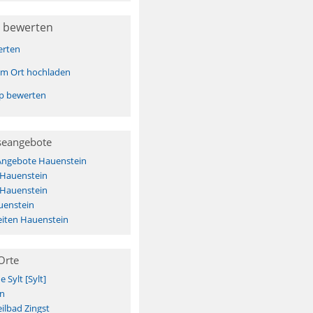
 bewerten
erten
sem Ort hochladen
pp bewerten
seangebote
 Angebote Hauenstein
 Hauenstein
 Hauenstein
uenstein
iten Hauenstein
Orte
Sylt [Sylt]
n
ilbad Zingst