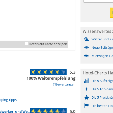
Wissenswertes 
Wetter und Kl
Hotels auf Karte anzeigen
Neue Beiträge
Mietwagen Ha
5.3
Hotel-Charts H
100% Weiterempfehlung
Die 5 Aufsteig
7 Bewertungen
Die 5 Top-bew
Die 5 Preisknü
ping Tipps
Die besten Ho
5.0
dwerker- und We...