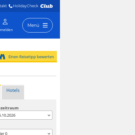
takt
HolidayCheck 
Menü
melden
Einen Reisetipp bewerten
Hotels
ezeitraum
06.10.2026
der
0