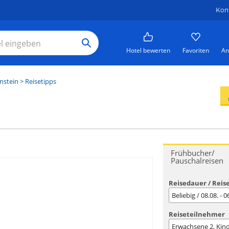
Kon
Hotel bewerten
Favoriten
An
nstein
> Reisetipps
Frühbucher/
Pauschalreisen
Reisedauer / Reis
Beliebig / 08.08. - 
Reiseteilnehmer
Erwachsene
2
, Kin