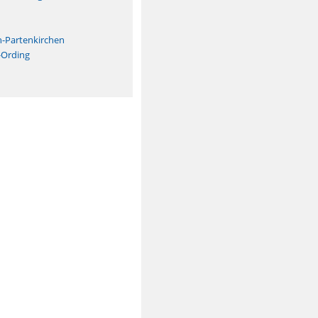
n
h-Partenkirchen
-Ording