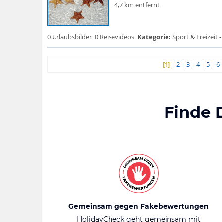
4,7 km entfernt
0 Urlaubsbilder
0 Reisevideos
Kategorie:
Sport & Freizeit -
[1]
|
2
|
3
|
4
|
5
|
6
Finde 
Gemeinsam gegen Fakebewertungen
HolidayCheck geht gemeinsam mit