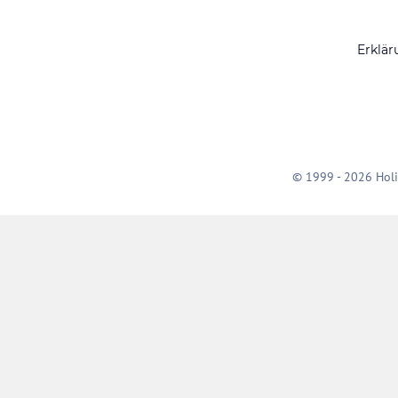
Erklär
© 1999 - 2026 Holi