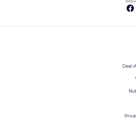
Besuc
Deal-
Nu
Priva