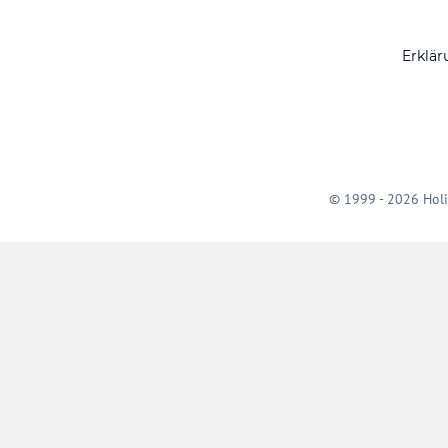
Erklär
© 1999 - 2026 Holi