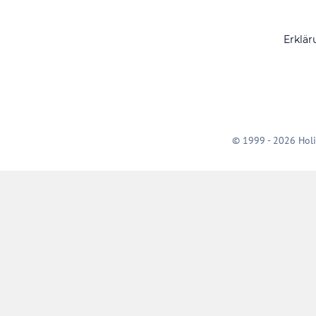
Erklär
© 1999 - 2026 Holi