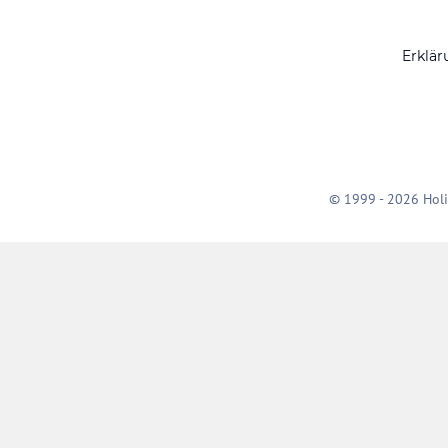
Erklär
© 1999 - 2026 Holi