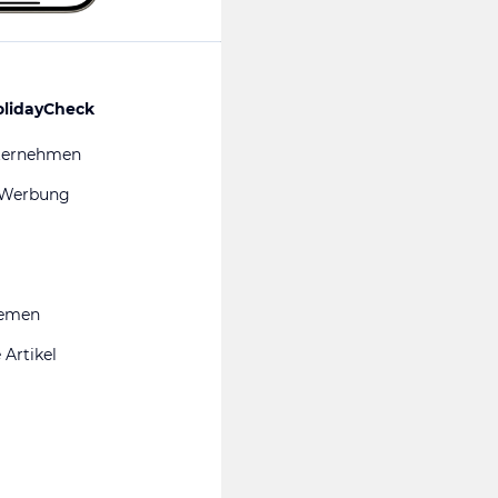
olidayCheck
ternehmen
 Werbung
hemen
 Artikel