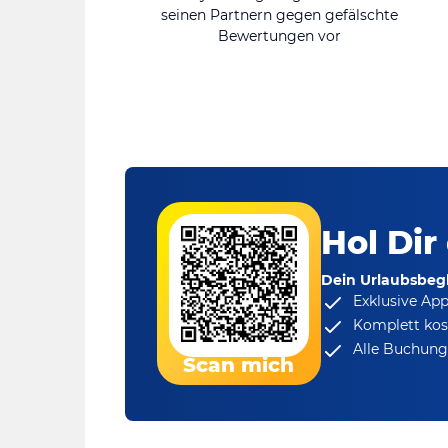
seinen Partnern gegen gefälschte
Bewertungen vor
Hol Dir
Dein Urlaubsbegl
Exklusive Ap
Komplett kos
Alle Buchungs
Scan mich