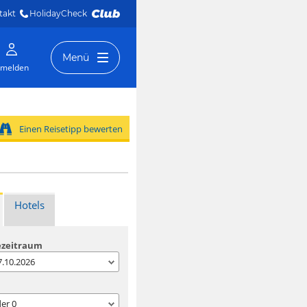
takt
HolidayCheck 
Menü
melden
Einen Reisetipp bewerten
Hotels
ezeitraum
07.10.2026
der
0