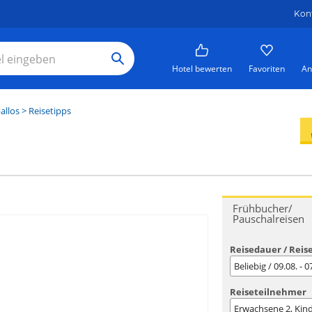
Kon
Hotel bewerten
Favoriten
An
allos
> Reisetipps
Frühbucher/
Pauschalreisen
Reisedauer / Reis
Beliebig / 09.08. - 
Reiseteilnehmer
Erwachsene
2
, Kin