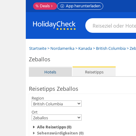
%
Deals
App herunterladen
Startseite
>
Nordamerika
>
Kanada
>
British Columbia
>
Zeb
Zeballos
Hotels
Reisetipps
Reisetipps Zeballos
Region
Ort
Alle Reisetipps (0)
Sehenswürdigkeiten (0)