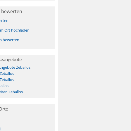
 bewerten
erten
sem Ort hochladen
pp bewerten
seangebote
Angebote Zeballos
Zeballos
Zeballos
allos
iten Zeballos
Orte
l