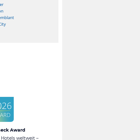
er
on
emblant
ity
heck Award
 Hotels weltweit –