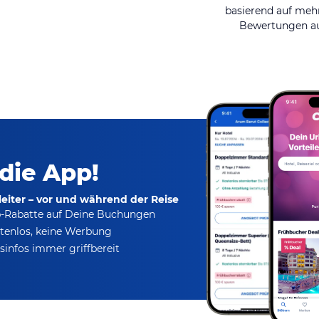
basierend auf mehr
Bewertungen au
 die App!
eiter – vor und während der Reise
p-Rabatte
auf Deine Buchungen
tenlos,
keine Werbung
infos immer griffbereit