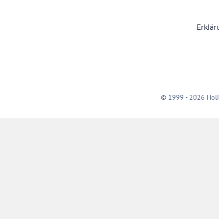
Erklär
© 1999 - 2026 Holi