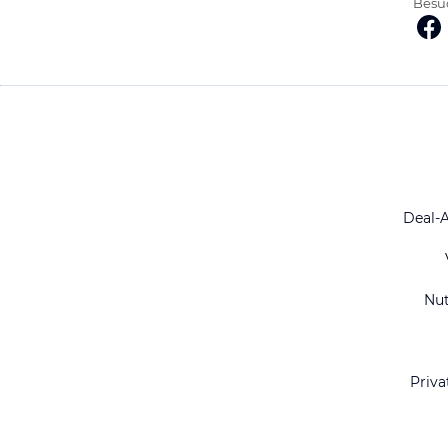
Besuc
Deal-
Nu
Priva