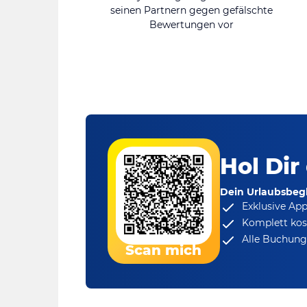
seinen Partnern gegen gefälschte
Bewertungen vor
Hol Dir
Dein Urlaubsbegl
Exklusive Ap
Komplett kos
Alle Buchungs
Scan mich