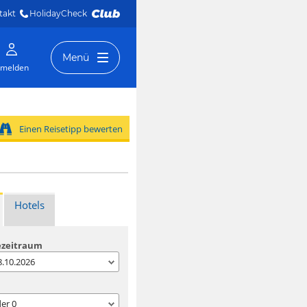
takt
HolidayCheck 
Menü
melden
Einen Reisetipp bewerten
Hotels
ezeitraum
08.10.2026
der
0