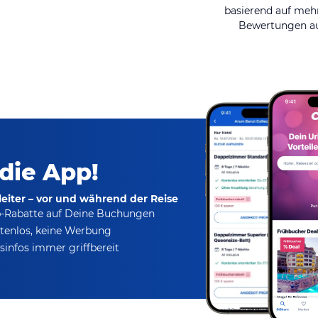
basierend auf mehr
Bewertungen au
 die App!
eiter – vor und während der Reise
p-Rabatte
auf Deine Buchungen
tenlos,
keine Werbung
infos immer griffbereit