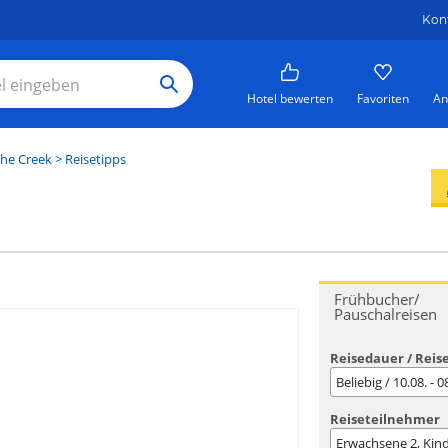
Kon
Hotel bewerten
Favoriten
An
he Creek
> Reisetipps
Frühbucher/
Pauschalreisen
Reisedauer / Reis
Beliebig / 10.08. - 
Reiseteilnehmer
Erwachsene
2
, Kin