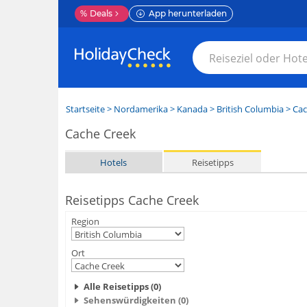
%
Deals
App herunterladen
Startseite
>
Nordamerika
>
Kanada
>
British Columbia
>
Cac
Cache Creek
Hotels
Reisetipps
Reisetipps Cache Creek
Region
Ort
Alle Reisetipps (0)
Sehenswürdigkeiten (0)