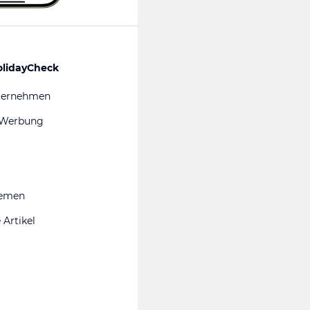
olidayCheck
ternehmen
 Werbung
hemen
 Artikel