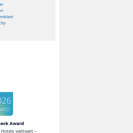
er
on
emblant
ity
heck Award
 Hotels weltweit –