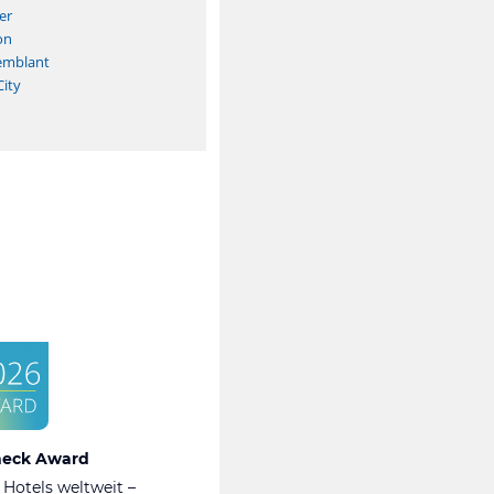
er
on
emblant
ity
heck Award
 Hotels weltweit –