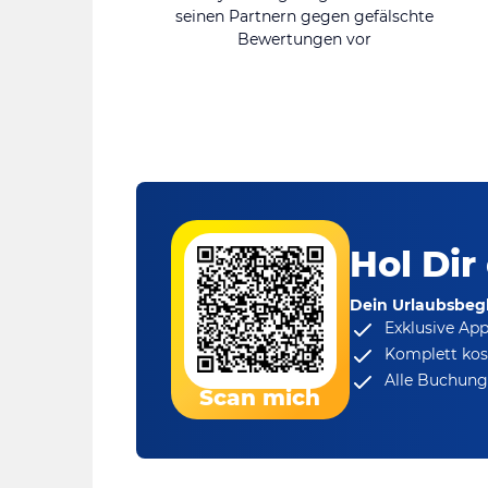
seinen Partnern gegen gefälschte
Bewertungen vor
Hol Dir
Dein Urlaubsbegl
Exklusive Ap
Komplett kos
Alle Buchungs
Scan mich