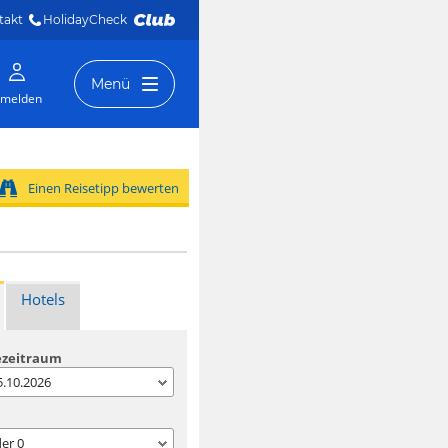
takt
HolidayCheck 
Menü
melden
Einen Reisetipp bewerten
Hotels
ezeitraum
05.10.2026
der
0