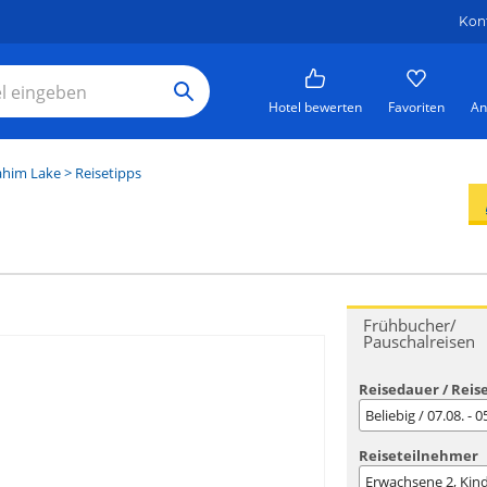
Kon
Hotel bewerten
Favoriten
An
him Lake
> Reisetipps
Frühbucher/
Pauschalreisen
Reisedauer / Reis
Beliebig / 07.08. - 
Reiseteilnehmer
Erwachsene
2
, Kin