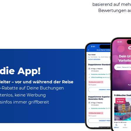
basierend auf mehr
Bewertungen au
 die App!
eiter – vor und während der Reise
p-Rabatte
auf Deine Buchungen
tenlos,
keine Werbung
infos immer griffbereit