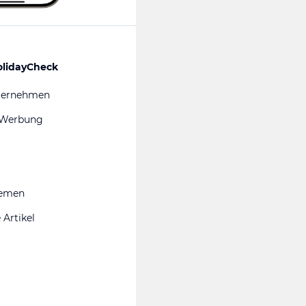
olidayCheck
ternehmen
 Werbung
hemen
 Artikel