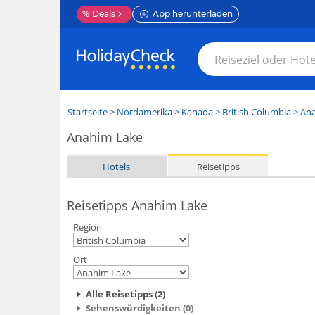
%
Deals
App herunterladen
Startseite
>
Nordamerika
>
Kanada
>
British Columbia
>
Ana
Anahim Lake
Hotels
Reisetipps
Reisetipps Anahim Lake
Region
Ort
Alle Reisetipps (2)
Sehenswürdigkeiten (0)