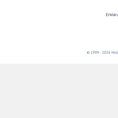
Erklär
© 1999 - 2026 Holi