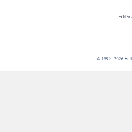
Erklär
© 1999 - 2026 Holi