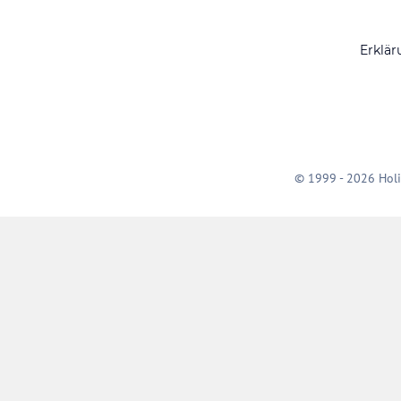
Erklär
© 1999 - 2026 Holi