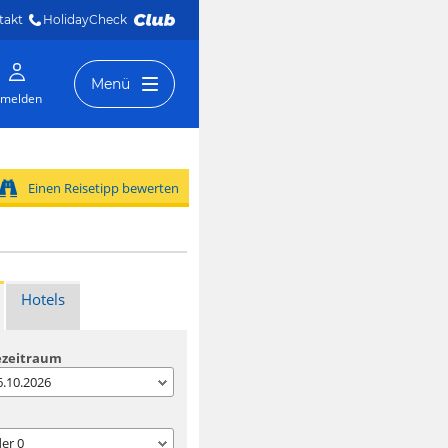
takt
HolidayCheck 
Menü
melden
Einen Reisetipp bewerten
Hotels
ezeitraum
06.10.2026
der
0