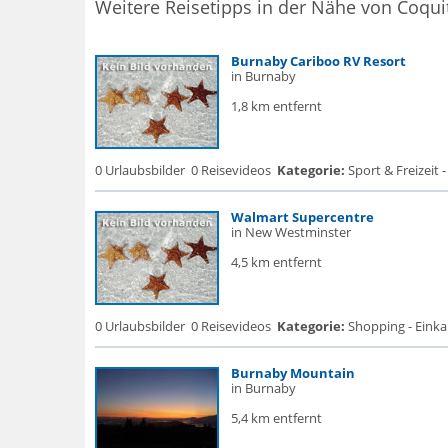
Weitere Reisetipps in der Nähe von Coqu
Burnaby Cariboo RV Resort
in Burnaby
1,8 km entfernt
0 Urlaubsbilder
0 Reisevideos
Kategorie:
Sport & Freizeit -
Walmart Supercentre
in New Westminster
4,5 km entfernt
0 Urlaubsbilder
0 Reisevideos
Kategorie:
Shopping - Eink
Burnaby Mountain
in Burnaby
5,4 km entfernt