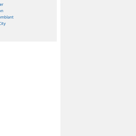
er
on
emblant
ity