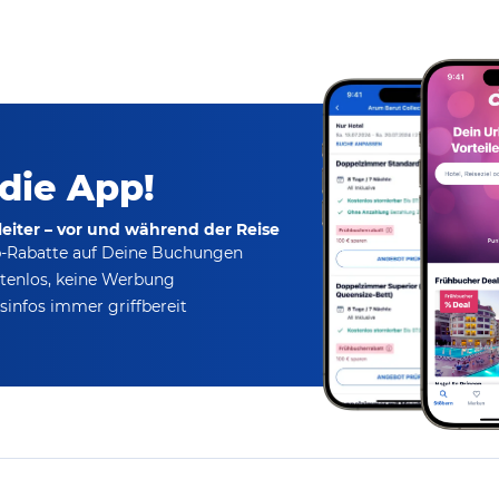
 die App!
eiter – vor und während der Reise
p-Rabatte
auf Deine Buchungen
tenlos,
keine Werbung
infos immer griffbereit