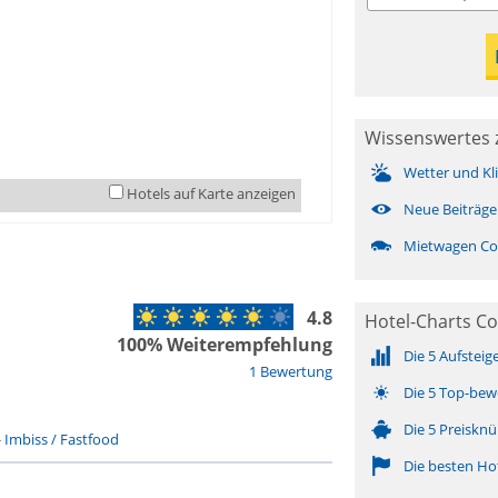
Wissenswertes 
Wetter und Kl
Hotels auf Karte anzeigen
Neue Beiträge
Mietwagen Co
4.8
Hotel-Charts C
100% Weiterempfehlung
Die 5 Aufsteig
1 Bewertung
Die 5 Top-bew
Die 5 Preisknü
-
Imbiss / Fastfood
Die besten Ho