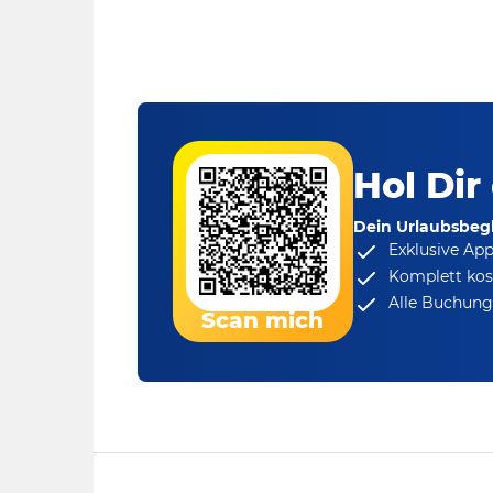
Hol Dir
Dein Urlaubsbegl
Exklusive Ap
Komplett kos
Alle Buchungs
Scan mich