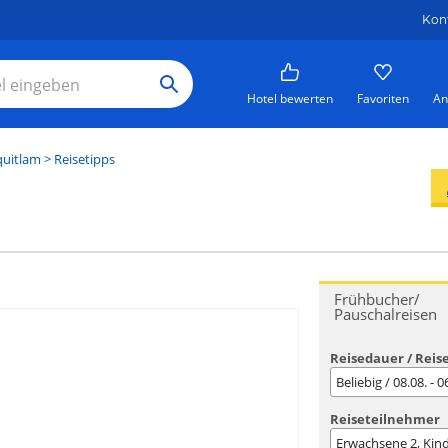
Kon
Hotel bewerten
Favoriten
An
uitlam
> Reisetipps
Frühbucher/
Pauschalreisen
Reisedauer / Reis
Beliebig / 08.08. - 
Reiseteilnehmer
Erwachsene
2
, Kin