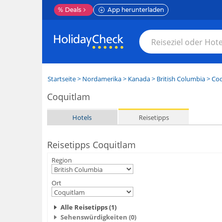
%
Deals
App herunterladen
Startseite
>
Nordamerika
>
Kanada
>
British Columbia
>
Coq
Coquitlam
Hotels
Reisetipps
Reisetipps Coquitlam
Region
Ort
Alle Reisetipps (1)
Sehenswürdigkeiten (0)