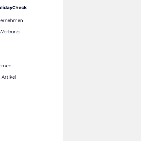
olidayCheck
ternehmen
 Werbung
hemen
 Artikel