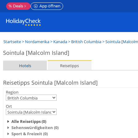
%
Deals
App öffnen
Startseite
>
Nordamerika
>
Kanada
>
British Columbia
>
Sointula [Malcolm
Sointula [Malcolm Island]
Hotels
Reisetipps
Reisetipps Sointula [Malcolm Island]
Region
Ort
Alle Reisetipps (0)
Sehenswürdigkeiten (0)
Sport & Freizeit (0)