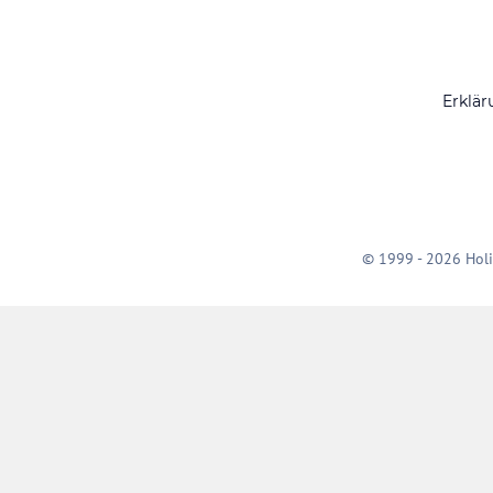
Erklär
© 1999 - 2026 Holi