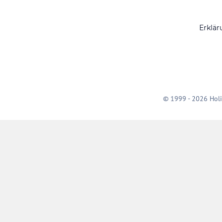
Erklär
© 1999 - 2026 Holi