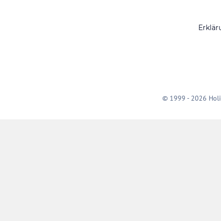
Erklär
© 1999 - 2026 Holi