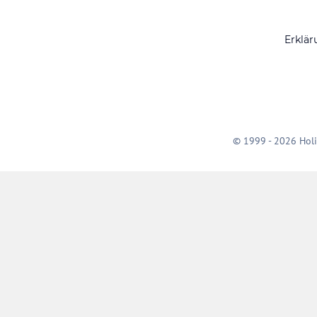
Erklär
© 1999 - 2026 Holi