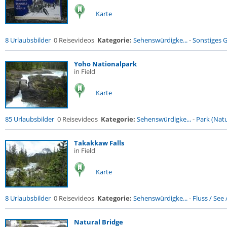
Karte
8 Urlaubsbilder
0 Reisevideos
Kategorie:
Sehenswürdigke...
-
Sonstiges 
Yoho Nationalpark
in Field
Karte
85 Urlaubsbilder
0 Reisevideos
Kategorie:
Sehenswürdigke...
-
Park (Natu
Takakkaw Falls
in Field
Karte
8 Urlaubsbilder
0 Reisevideos
Kategorie:
Sehenswürdigke...
-
Fluss / See / 
Natural Bridge