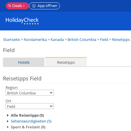
%
Deals
App öffnen
Startseite
>
Nordamerika
>
Kanada
>
British Columbia
>
Field
> Reisetipps
Field
Hotels
Reisetipps
Reisetipps Field
Region
Ort
Alle Reisetipps (5)
Sehenswürdigkeiten (5)
Sport & Freizeit (0)