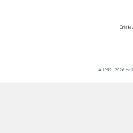
Erklär
© 1999 - 2026 Holi