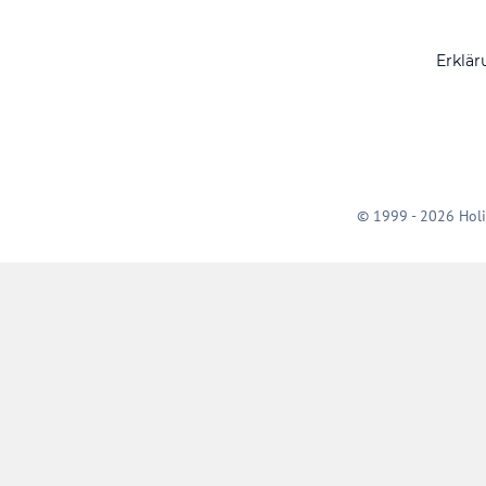
Erklär
© 1999 - 2026 Holi