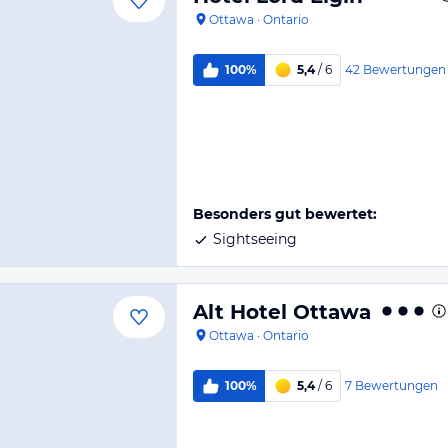
Ottawa
·
Ontario
42
Bewertungen
100%
5,4
/ 6
Besonders gut bewertet:
Sightseeing
Alt Hotel Ottawa
Ottawa
·
Ontario
7
Bewertungen
100%
5,4
/ 6