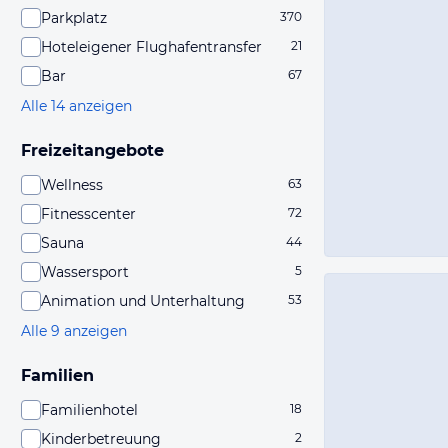
Parkplatz
370
Hoteleigener Flughafentransfer
21
Bar
67
Alle 14 anzeigen
Freizeitangebote
Wellness
63
Fitnesscenter
72
Sauna
44
Wassersport
5
Animation und Unterhaltung
53
Alle 9 anzeigen
Familien
Familienhotel
18
Kinderbetreuung
2