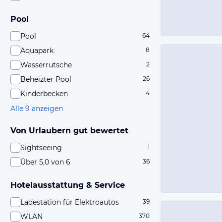
Pool
Pool
64
Aquapark
8
Wasserrutsche
2
Beheizter Pool
26
Kinderbecken
4
Alle 9 anzeigen
Von Urlaubern gut bewertet
Sightseeing
1
Über 5,0 von 6
36
Hotelausstattung & Service
Ladestation für Elektroautos
39
WLAN
370