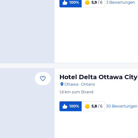
3
Bewertungen
100%
5,9
/ 6
Hotel Delta Ottawa City
Ottawa
·
Ontario
1,6 km
zum Strand
30
Bewertungen
100%
5,8
/ 6