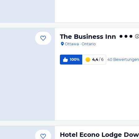
The Business Inn
Ottawa
·
Ontario
40
Bewertungen
100%
4,4
/ 6
Hotel Econo Lodge Do