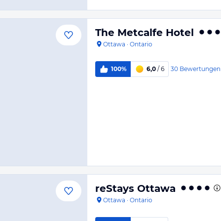
The Metcalfe Hotel
Ottawa
·
Ontario
30
Bewertungen
100%
6,0
/ 6
reStays Ottawa
Ottawa
·
Ontario