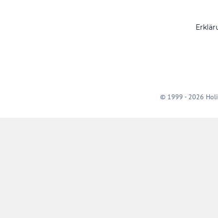
Erklär
© 1999 - 2026 Holi