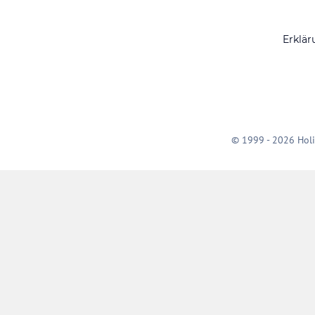
Erklär
© 1999 - 2026 Holi