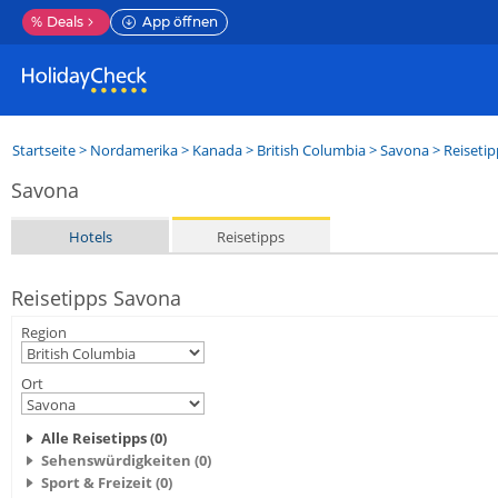
%
Deals
App öffnen
Startseite
>
Nordamerika
>
Kanada
>
British Columbia
>
Savona
> Reisetip
Savona
Hotels
Reisetipps
Reisetipps Savona
Region
Ort
Alle Reisetipps (0)
Sehenswürdigkeiten (0)
Sport & Freizeit (0)