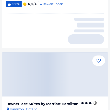
4
Bewertungen
100%
6,0
/ 6
TownePlace Suites by Marriott Hamilton
Hamilton
·
Ontario