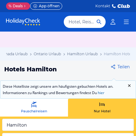
%
Deals
App öffnen
Kontakt
Hotel, Reiseziel
Kanada Urlaub
Ontario Urlaub
Hamilton Urlaub
Hamilton Hotels
Teilen
Hotels Hamilton
Diese Hotelliste zeigt unsere am häufigsten gebuchten Hotels an.
Informationen zu Rankings und Bewertungen findest Du
hier
Pauschalreisen
Nur Hotel
Hamilton