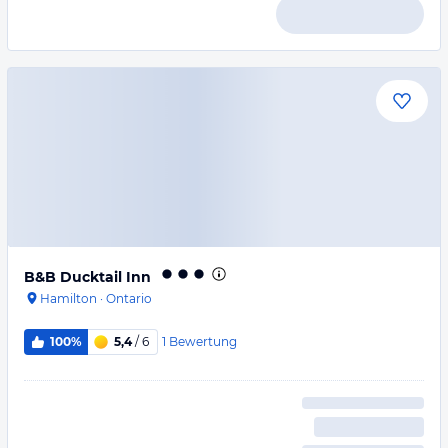
B&B Ducktail Inn
Hamilton
·
Ontario
1
Bewertung
100%
5,4
/ 6