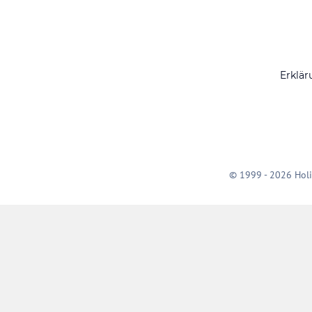
Erklär
© 1999 - 2026 Holi