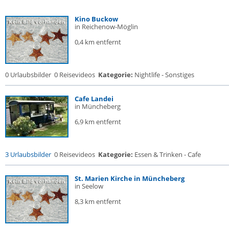
Kino Buckow
in Reichenow-Möglin
0,4 km entfernt
0 Urlaubsbilder
0 Reisevideos
Kategorie:
Nightlife - Sonstiges
Cafe Landei
in Müncheberg
6,9 km entfernt
3 Urlaubsbilder
0 Reisevideos
Kategorie:
Essen & Trinken - Cafe
St. Marien Kirche in Müncheberg
in Seelow
8,3 km entfernt