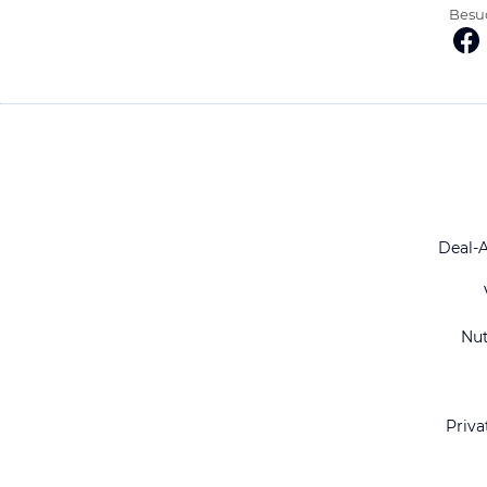
Besuc
Deal-
Nu
Priva