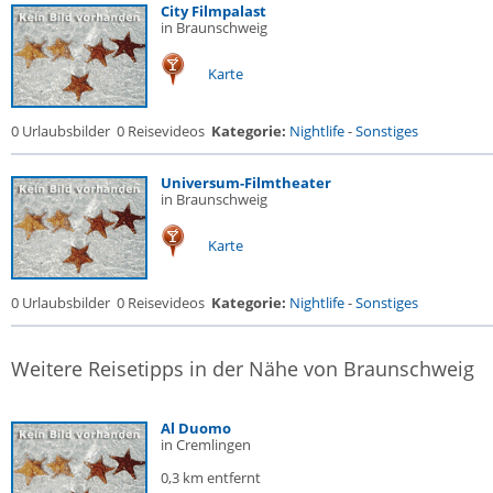
City Filmpalast
in Braunschweig
Karte
0 Urlaubsbilder
0 Reisevideos
Kategorie:
Nightlife
-
Sonstiges
Universum-Filmtheater
in Braunschweig
Karte
0 Urlaubsbilder
0 Reisevideos
Kategorie:
Nightlife
-
Sonstiges
Weitere Reisetipps in der Nähe von Braunschweig
Al Duomo
in Cremlingen
0,3 km entfernt