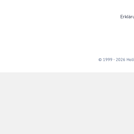
Erklär
© 1999 - 2026 Holi