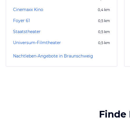
Cinemaxx Kino
0,4
km
Foyer 61
0,5
km
Staatstheater
0,5
km
Universum-Filmtheater
0,5
km
Nachtleben-Angebote in Braunschweig
Finde