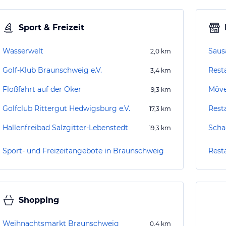
Sport & Freizeit
Wasserwelt
Saus
2,0
km
Golf-Klub Braunschweig e.V.
Rest
3,4
km
Floßfahrt auf der Oker
Möve
9,3
km
Golfclub Rittergut Hedwigsburg e.V.
Rest
17,3
km
Hallenfreibad Salzgitter-Lebenstedt
Scha
19,3
km
Sport- und Freizeitangebote in Braunschweig
Rest
Shopping
Weihnachtsmarkt Braunschweig
0,4
km