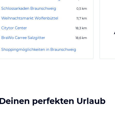
Schlossarkaden Braunschweig
0,5
km
Weihnachtsmarkt Wolfenbüttel
11,7
km
Citytor Center
18,3
km
BraWo Carree Salzgitter
18,6
km
Shoppingmöglichkeiten in Braunschweig
 Deinen perfekten Urlaub