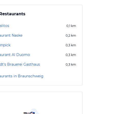
Restaurants
alitos
0,1
km
aurant Naske
0,2
km
npick
0,3
km
aurant Al Duomo
0,3
km
dt's Brauerei Gasthaus
0,3
km
aurants in Braunschweig