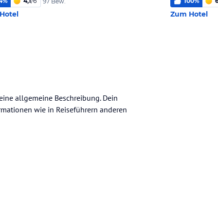
4
%
4,1
/
6
100
%
97 Bew.
Hotel
Zum Hotel
 keine allgemeine Beschreibung. Dein
nformationen wie in Reiseführern anderen