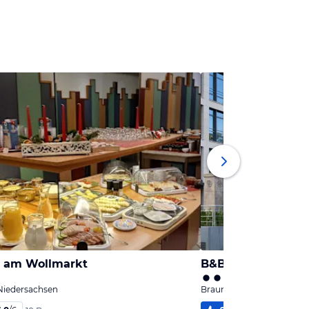
 am Wollmarkt
B&B Hotel Brauns
Niedersachsen
Braunschweig, Niedersac