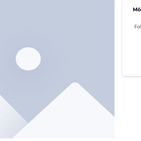
Mö
Fo