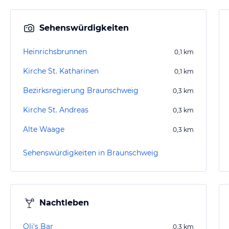
Sehenswürdigkeiten
Heinrichsbrunnen
0,1
km
Kirche St. Katharinen
0,1
km
Bezirksregierung Braunschweig
0,3
km
Kirche St. Andreas
0,3
km
Alte Waage
0,3
km
Sehenswürdigkeiten in Braunschweig
Nachtleben
Oli's Bar
0,3
km