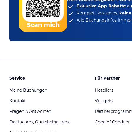
Exklusive App-Rabatte
au
Komplett kostenlos,
kein
Alle Buchungsinfos immer 
Scan mich
Service
Für Partner
Meine Buchungen
Hoteliers
Kontakt
Widgets
Fragen & Antworten
Partnerprogram
Deal-Alarm, Gutscheine uvm.
Code of Conduct