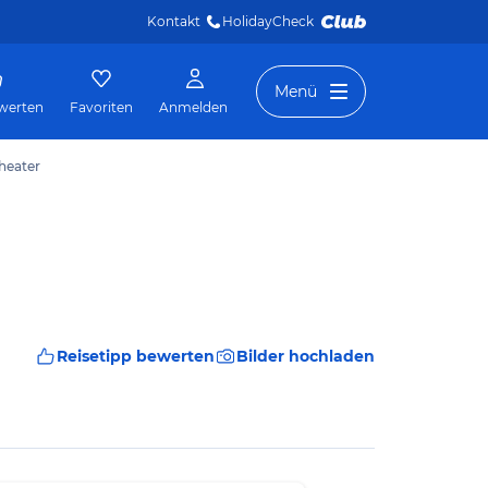
Kontakt
HolidayCheck 
Menü
werten
Favoriten
Anmelden
Theater
Reisetipp bewerten
Bilder hochladen