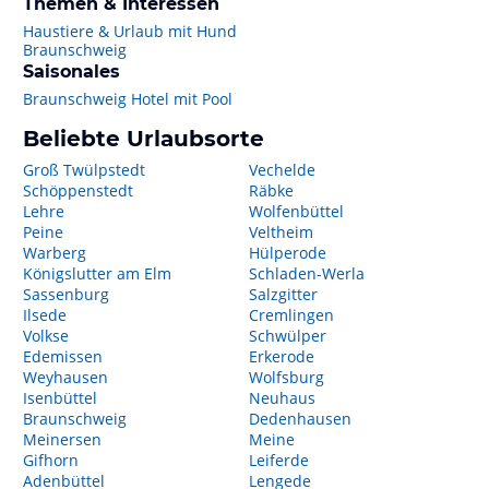
Themen & Interessen
Haustiere & Urlaub mit Hund
Braunschweig
Saisonales
Braunschweig Hotel mit Pool
Beliebte Urlaubsorte
Groß Twülpstedt
Vechelde
Schöppenstedt
Räbke
Lehre
Wolfenbüttel
Peine
Veltheim
Warberg
Hülperode
Königslutter am Elm
Schladen-Werla
Sassenburg
Salzgitter
Ilsede
Cremlingen
Volkse
Schwülper
Edemissen
Erkerode
Weyhausen
Wolfsburg
Isenbüttel
Neuhaus
Braunschweig
Dedenhausen
Meinersen
Meine
Gifhorn
Leiferde
Adenbüttel
Lengede