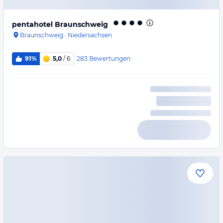
pentahotel Braunschweig
Braunschweig
·
Niedersachsen
283
Bewertungen
91%
5,0
/ 6