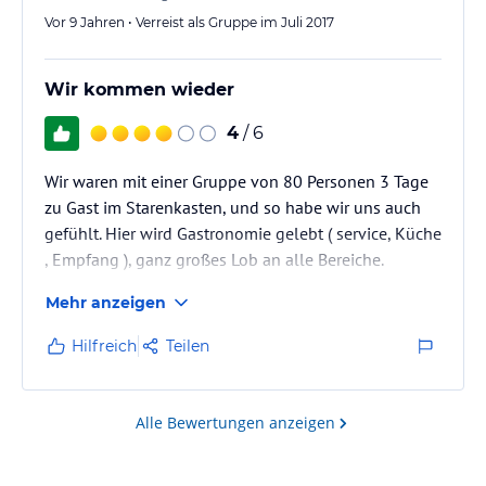
Vor 9 Jahren • Verreist als Gruppe im Juli 2017
Wir kommen wieder
4
/ 6
Wir waren mit einer Gruppe von 80 Personen 3 Tage
zu Gast im Starenkasten, und so habe wir uns auch
gefühlt. Hier wird Gastronomie gelebt ( service, Küche
, Empfang ), ganz großes Lob an alle Bereiche.
Mehr anzeigen
Wir kommen wieder....;)))))
Mit freundlichen Grüßen Tom
Hilfreich
Teilen
Alle Bewertungen anzeigen