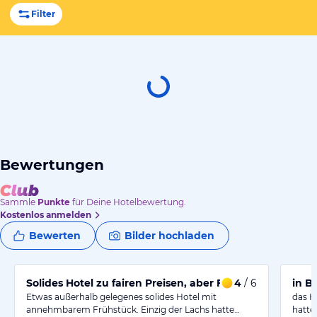
Filter
Bewertungen
Sammle
Punkte
für Deine Hotelbewertung.
Kostenlos anmelden
Bewerten
Bilder hochladen
Solides Hotel zu fairen Preisen, aber Frühstück verbes
4
/ 6
in B
Etwas außerhalb gelegenes solides Hotel mit
das Ho
annehmbarem Frühstück. Einzig der Lachs hatte…
hatte