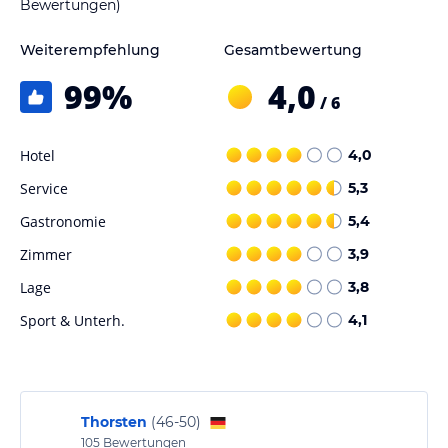
Bewertungen)
Weiterempfehlung
Gesamtbewertung
99
%
4,0
/ 6
Hotel
4,0
Service
5,3
Gastronomie
5,4
Zimmer
3,9
Lage
3,8
Sport & Unterh.
4,1
Thorsten
(
46-50
)
105
Bewertungen