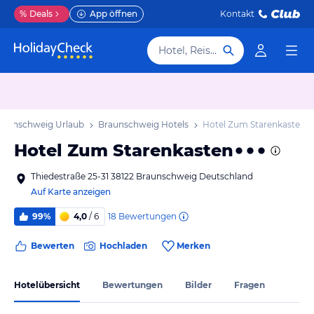
%
Deals
App öffnen
Kontakt
Hotel, Reiseziel
raunschweig Urlaub
Braunschweig Hotels
Hotel Zum Starenkasten
Hotel Zum Starenkasten
Thiedestraße 25-31 38122 Braunschweig Deutschland
Auf Karte anzeigen
18
Bewertungen
99%
4,0
/ 6
Bewerten
Hochladen
Merken
Hotelübersicht
Bewertungen
Bilder
Fragen