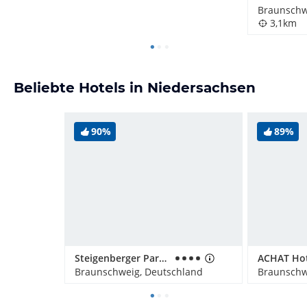
Braunschw
3,1km
Beliebte Hotels in Niedersachsen
90%
89%
Steigenberger Parkhotel Braunschweig
Braunschweig, Deutschland
Braunschw