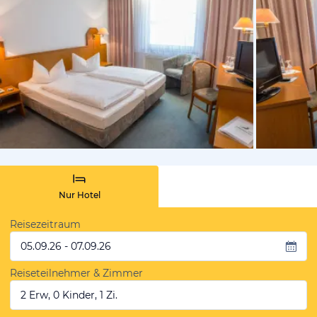
vom Hotelie
Nur Hotel
Reisezeitraum
05.09.26 - 07.09.26
Reiseteilnehmer & Zimmer
2 Erw, 0 Kinder, 1 Zi.