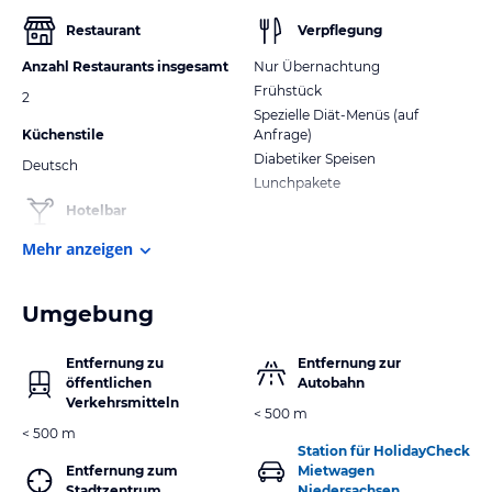
Restaurant
Verpflegung
Anzahl Restaurants insgesamt
Nur Übernachtung
Frühstück
2
Spezielle Diät-Menüs (auf
Küchenstile
Anfrage)
Diabetiker Speisen
Deutsch
Lunchpakete
Hotelbar
Mehr anzeigen
Umgebung
Entfernung zu
Entfernung zur
öffentlichen
Autobahn
Verkehrsmitteln
< 500 m
< 500 m
Station für HolidayCheck
Entfernung zum
Mietwagen
Stadtzentrum
Niedersachsen