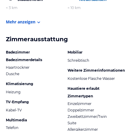
< 3 km
< 10 km
Mehr anzeigen
Zimmerausstattung
Badezimmer
Mobiliar
Badezimmerdetails
Schreibtisch
Haartrockner
Weitere Zimmerinformationen
Dusche
Kostenlose Flasche Wasser
Klimatisierung
Haustiere erlaubt
Heizung
Zimmertypen
TV-Empfang
Einzelzimmer
Kabel-TV
Doppelzimmer
Zweibettzimmer/Twin
Multimedia
Suite
Telefon
Allergikerzimmer