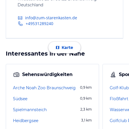
Deutschland
info@zum-starenkasten.de
+49531289240
Karte
Interessantes in der Nähe
Sehenswürdigkeiten
Spor
Arche Noah Zoo Braunschweig
0,9
km
Golf-Klub
Südsee
0,9
km
Floßfahrt
Spielmannsteich
2,3
km
Wasserwe
Heidbergsee
3,1
km