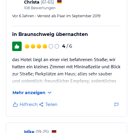
Christa
(
61-65
)
108
Bewertungen
Vor 6 Jahren • Verreist als Paar im September 2019
in Braunschweig übernachten
4
/ 6
das Hotel liegt an einer viel befahrenen Straße; wir
hatten ein kleines Zimmer mit Mininaßzelle und Blick
zur Straße; Parkplätze am Haus; alles sehr sauber
und ordentlich; freundlicher Empfang; ordentliches
Frühstück; bei der Geburtstagsfeier im Kaminzimmer
Mehr anzeigen
perfekter Service und sehr aufmerksames Personal;
schmackhafte deutsche Küche, Biergarten hinter dem
Hilfreich
Teilen
Haus; den Wellnessbereich haben wir nicht genutzt
Mike
(
19-25
)