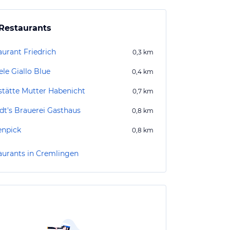
Restaurants
aurant Friedrich
0,3
km
ele Giallo Blue
0,4
km
stätte Mutter Habenicht
0,7
km
dt's Brauerei Gasthaus
0,8
km
npick
0,8
km
aurants in Cremlingen