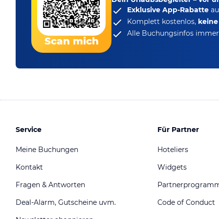
Exklusive App-Rabatte
au
Komplett kostenlos,
kein
Alle Buchungsinfos immer 
Scan mich
Service
Für Partner
Meine Buchungen
Hoteliers
Kontakt
Widgets
Fragen & Antworten
Partnerprogram
Deal-Alarm, Gutscheine uvm.
Code of Conduct