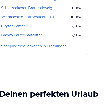
Schlossarkaden Braunschweig
1,0
km
Weihnachtsmarkt Wolfenbüttel
11,0
km
Citytor Center
17,3
km
BraWo Carree Salzgitter
17,6
km
Shoppingmöglichkeiten in Cremlingen
 Deinen perfekten Urlaub