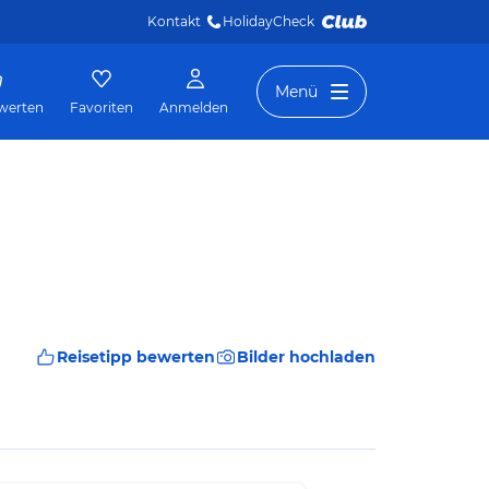
Kontakt
HolidayCheck 
Menü
werten
Favoriten
Anmelden
Reisetipp bewerten
Bilder hochladen