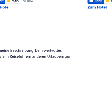
7
%
4,2
/
6
100
%
5
70 Bew.
Hotel
Zum Hotel
emeine Beschreibung. Dein wertvolles
n wie in Reiseführern anderen Urlaubern zur