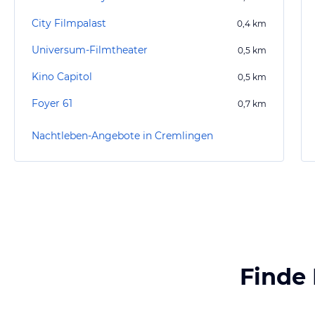
City Filmpalast
0,4
km
Universum-Filmtheater
0,5
km
Kino Capitol
0,5
km
Foyer 61
0,7
km
Nachtleben-Angebote in Cremlingen
Finde