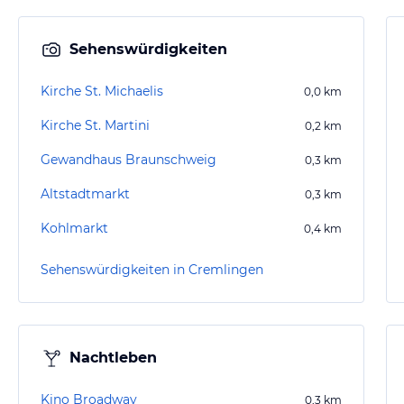
Sehenswürdigkeiten
Kirche St. Michaelis
0,0
km
Kirche St. Martini
0,2
km
Gewandhaus Braunschweig
0,3
km
Altstadtmarkt
0,3
km
Kohlmarkt
0,4
km
Sehenswürdigkeiten in Cremlingen
Nachtleben
Kino Broadway
0,3
km