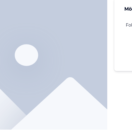
Mö
Fo