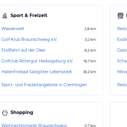
Sport & Freizeit
Wasserwelt
Rest
2,8
km
Golf-Klub Braunschweig e.V.
Eisdi
3,2
km
Floßfahrt auf der Oker
Gast
8,2
km
Golfclub Rittergut Hedwigsburg e.V.
Scha
16,7
km
Hallenfreibad Salzgitter-Lebenstedt
Möve
18,2
km
Sport- und Freizeitangebote in Cremlingen
Rest
Shopping
Weihnachtsmarkt Braunschweig
0,7
km