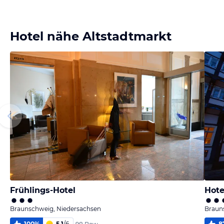
Bild
melden
von Torsten
Hotel nähe Altstadtmarkt
Frühlings-Hotel
Hote
Braunschweig, Niedersachsen
Braun
100
%
5,1
/
6
8