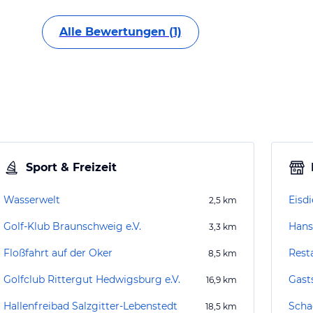
Alle Bewertungen (1)
Sport & Freizeit
Wasserwelt
Eisdi
2,5
km
Golf-Klub Braunschweig e.V.
Hans
3,3
km
Floßfahrt auf der Oker
Rest
8,5
km
Golfclub Rittergut Hedwigsburg e.V.
Gast
16,9
km
Hallenfreibad Salzgitter-Lebenstedt
Scha
18,5
km