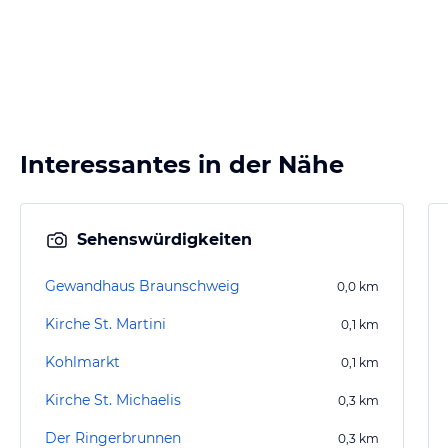
Interessantes in der Nähe
Sehenswürdigkeiten
Gewandhaus Braunschweig
0,0
km
Kirche St. Martini
0,1
km
Kohlmarkt
0,1
km
Kirche St. Michaelis
0,3
km
Der Ringerbrunnen
0,3
km