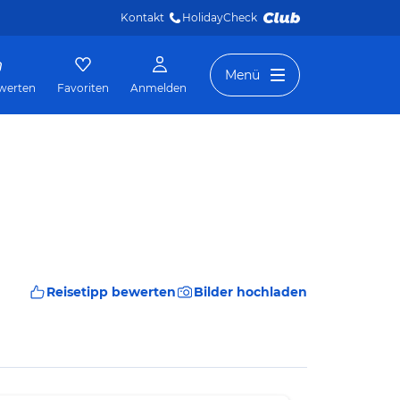
Kontakt
HolidayCheck 
Menü
werten
Favoriten
Anmelden
Reisetipp bewerten
Bilder hochladen