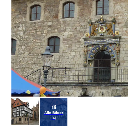
Bild melden
von Reinhard
Alle Bilder
(
4
)