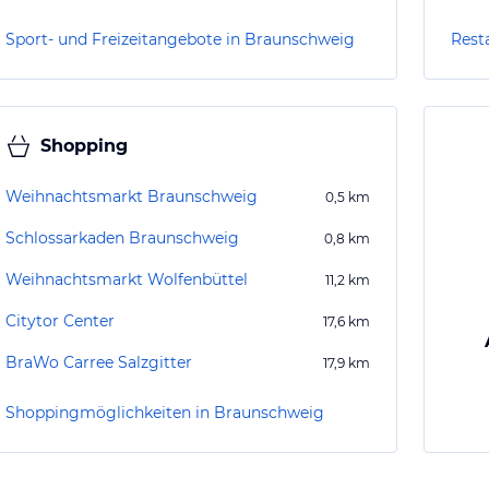
Sport- und Freizeitangebote in Braunschweig
Rest
Shopping
Weihnachtsmarkt Braunschweig
0,5
km
Schlossarkaden Braunschweig
0,8
km
Weihnachtsmarkt Wolfenbüttel
11,2
km
Citytor Center
17,6
km
BraWo Carree Salzgitter
17,9
km
Shoppingmöglichkeiten in Braunschweig