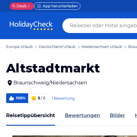
%
Deals
App herunterladen
Europa Urlaub
Deutschland Urlaub
Niedersachsen Urlaub
Brau
Altstadtmarkt
Braunschweig/Niedersachsen
100%
5
/ 6
1 Bewertung
Reisetippübersicht
Bewertungen
Bilder