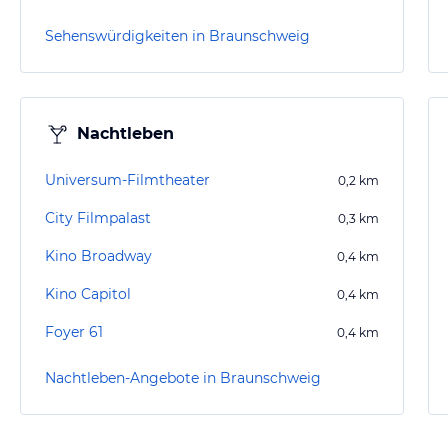
Sehenswürdigkeiten in Braunschweig
Nachtleben
Universum-Filmtheater
0,2
km
City Filmpalast
0,3
km
Kino Broadway
0,4
km
Kino Capitol
0,4
km
Foyer 61
0,4
km
Nachtleben-Angebote in Braunschweig