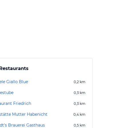
Restaurants
ele Giallo Blue
0,2
km
estube
0,3
km
aurant Friedrich
0,3
km
stätte Mutter Habenicht
0,4
km
dt's Brauerei Gasthaus
0,5
km