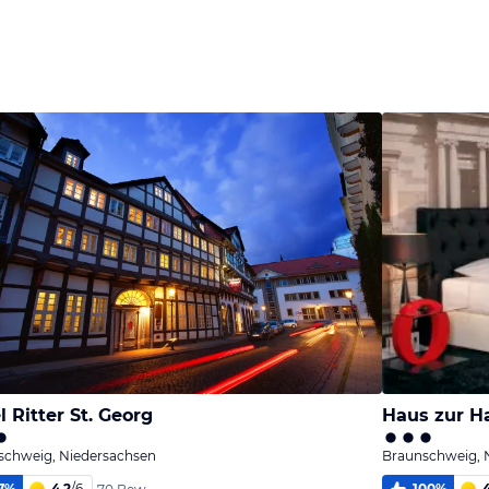
l Ritter St. Georg
Haus zur H
schweig, Niedersachsen
Braunschweig, 
7
%
4,2
/
6
100
%