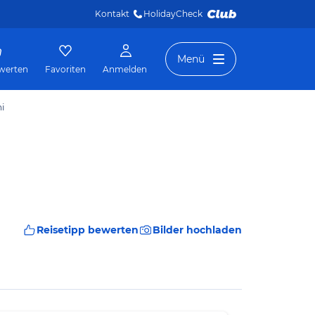
Kontakt
HolidayCheck 
Menü
werten
Favoriten
Anmelden
ni
Reisetipp bewerten
Bilder hochladen