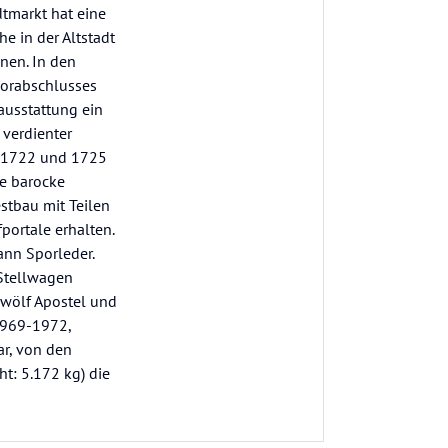
tmarkt hat eine
e in der Altstadt
nen. In den
horabschlusses
ausstattung ein
 verdienter
en 1722 und 1725
ne barocke
stbau mit Teilen
portale erhalten.
ann Sporleder.
Stellwagen
zwölf Apostel und
1969-1972,
r, von den
ht: 5.172 kg) die