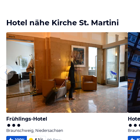
Bild
Bild
Bild
Bild
melden
melden
melden
melden
von Wolfram
von Wolfram
von Wolfram
von Wolfram
Hotel nähe Kirche St. Martini
Frühlings-Hotel
Hote
Braunschweig, Niedersachsen
Braun
100
%
5,1
/
6
8