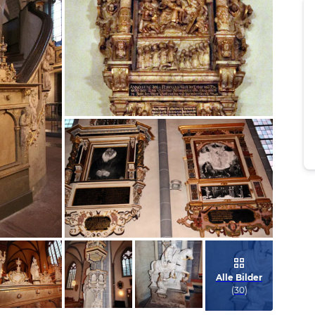
Bild melden
von Wolfram
Bild melden
von Wolfram
Alle Bilder
(
30
)