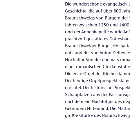
Die wunderschöne evangelisch-lu
Geschichte, die auf über 800 Jah
Braunschweigs von Bürgern der St
Jahren zwischen 1250 und 1400 
und der Annenkapelle wurde Anfan
prachtvoll gestaltetes Gotteshau
Braunschweiger Bürger, Hochalta
entstand der von Anton Detlev J
Hochaltar. Von der ehemals roma
einer romanischen Glockenstube 
Die erste Orgel der Kirche stam
Der heutige Orgelprospekt stam
errichtet. Der historische Prosp
Schauplätzen aus der Passionsge
nachdem ein Nachfolger des ursp
Gebrüdern Hillebrand. Die Martin
größte Glocke des Braunschweige