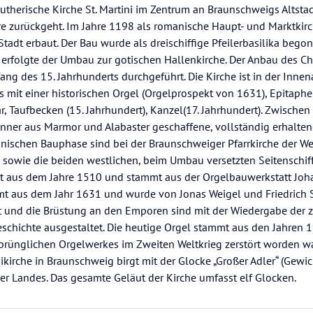
therische Kirche St. Martini im Zentrum an Braunschweigs Altstad
re zurückgeht. Im Jahre 1198 als romanische Haupt- und Marktkirch
adt erbaut. Der Bau wurde als dreischiffige Pfeilerbasilika begon
erfolgte der Umbau zur gotischen Hallenkirche. Der Anbau des C
g des 15. Jahrhunderts durchgeführt. Die Kirche ist in der Innen
s mit einer historischen Orgel (Orgelprospekt von 1631), Epitaphe
r, Taufbecken (15. Jahrhundert), Kanzel(17. Jahrhundert). Zwisch
enner aus Marmor und Alabaster geschaffene, vollständig erhalte
nischen Bauphase sind bei der Braunschweiger Pfarrkirche der We
sowie die beiden westlichen, beim Umbau versetzten Seitenschiff
mt aus dem Jahre 1510 und stammt aus der Orgelbauwerkstatt Joh
mt aus dem Jahr 1631 und wurde von Jonas Weigel und Friedrich 
ekt und die Brüstung an den Emporen sind mit der Wiedergabe der 
schichte ausgestaltet. Die heutige Orgel stammt aus den Jahren 
rünglichen Orgelwerkes im Zweiten Weltkrieg zerstört worden wa
ikirche in Braunschweig birgt mit der Glocke „Großer Adler“ (Gewic
r Landes. Das gesamte Geläut der Kirche umfasst elf Glocken.