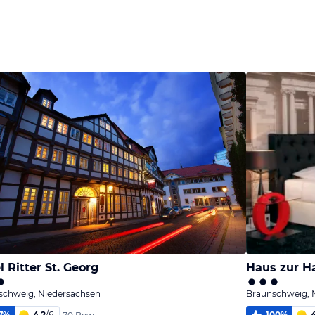
Bild
Bild
Bild
melden
melden
melden
von Wolfram
von Wolfram
von Wolfram
l Ritter St. Georg
Haus zur H
schweig, Niedersachsen
Braunschweig, 
7
%
4,2
/
6
100
%