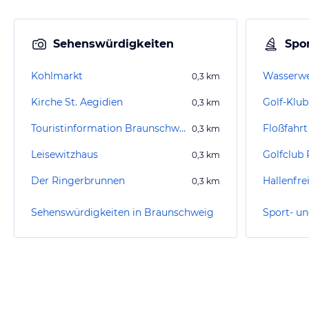
Sehenswürdigkeiten
Spor
Kohlmarkt
Wasserwe
0,3
km
Kirche St. Aegidien
Golf-Klub
0,3
km
Touristinformation Braunschweig
Floßfahrt
0,3
km
Leisewitzhaus
0,3
km
Der Ringerbrunnen
0,3
km
Sehenswürdigkeiten in Braunschweig