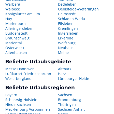
Warberg
Dedeleben
Walbeck
Oebisfelde-Weferlingen
Königslutter am Elm
Helmstedt
Huy
Schladen-Werla
Marienborn
Eilsleben
Alleringersleben
Cremlingen
Büddenstedt
Ingersleben
Braunschweig
Erkerode
Mariental
Wolfsburg
Osterwieck
Neuhaus
Altenhausen
Meine
Beliebte Urlaubsgebiete
Messe Hannover
Altmark
Luftkurort Friedrichsbrunn
Harz
Weserbergland
Lüneburger Heide
Beliebte Urlaubsregionen
Bayern
Sachsen
Schleswig-Holstein
Brandenburg
Niedersachsen
Thüringen
Mecklenburg-Vorpommern
Sachsen-Anhalt