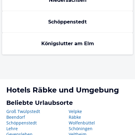
Niedersachsen
Schöppenstedt
Königslutter am Elm
Hotels
Räbke
und Umgebung
Beliebte Urlaubsorte
Groß Twülpstedt
Velpke
Beendorf
Räbke
Schöppenstedt
Wolfenbüttel
Lehre
Schöningen
Gevensleben
Veltheim