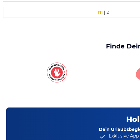
[1]
|
2
Finde Dei
Hol
Dein Urlaubsbegle
Exklusive App