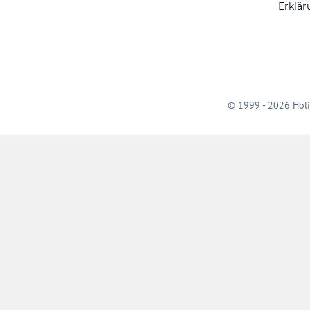
Erklär
© 1999 - 2026 Holi