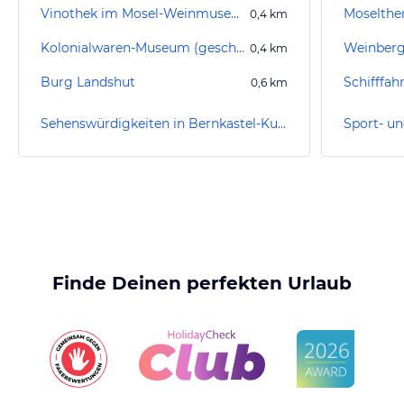
Vinothek im Mosel-Weinmuseum
Moselth
0,4
km
Kolonialwaren-Museum (geschlossen)
0,4
km
Burg Landshut
Schifffah
0,6
km
Sehenswürdigkeiten in Bernkastel-Kues
Finde Deinen perfekten Urlaub