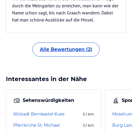
durch die Weingärten zu erreichen, man kann wie der
Name schon sagt, bis nach Graach wandern. Dabei
hat man schöne Ausblicke auf die Mosel.
Alle Bewertungen (2)
Interessantes in der Nähe
Sehenswürdigkeiten
Spor
Altstadt Bernkastel-Kues
Moselrun
0,1
km
Pfarrkirche St. Michael
Burg Lan
0,1
km