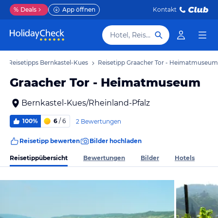
%
Deals
App öffnen
Kontakt
Hotel, Reiseziel
Reisetipps Bernkastel-Kues
Reisetipp Graacher Tor - Heimatmuseum
Graacher Tor - Heimatmuseum
Bernkastel-Kues/Rheinland-Pfalz
100%
6
/ 6
2 Bewertungen
Reisetipp bewerten
Bilder hochladen
Reisetippübersicht
Bewertungen
Bilder
Hotels