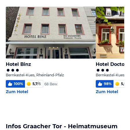
Hotel Binz
Hotel Doctor
Bernkastel-Kues, Rheinland-Pfalz
Bernkastel-Kues, R
100
%
5,7
/
6
98
%
5,9
/
6
68 Bew.
Zum Hotel
Zum Hotel
Infos Graacher Tor - Heimatmuseum