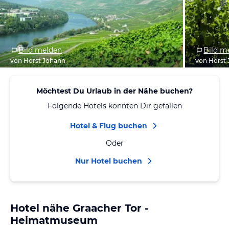
Bild melden
Bild m
von Horst Johann
von Horst
Möchtest Du Urlaub in der Nähe buchen?
Folgende Hotels könnten Dir gefallen
Hotel & Flug buchen
Oder
Nur Hotel buchen
Hotel nähe Graacher Tor -
Heimatmuseum