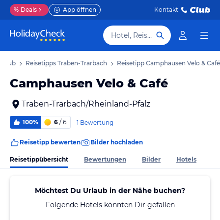
%
Deals
App öffnen
Kontakt
Hotel, Reiseziel
rlaub
Reisetipps Traben-Trarbach
Reisetipp Camphausen Velo & Café
Camphausen Velo & Café
Traben-Trarbach/Rheinland-Pfalz
100%
6
/ 6
1 Bewertung
Reisetipp bewerten
Bilder hochladen
Reisetippübersicht
Bewertungen
Bilder
Hotels
Möchtest Du Urlaub in der Nähe buchen?
Folgende Hotels könnten Dir gefallen