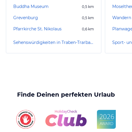
Buddha Museum
Moselth
0,5
km
Grevenburg
Wandern 
0,5
km
Pfarrkirche St. Nikolaus
0,6
km
Sehenswürdigkeiten in Traben-Trarbach
Finde Deinen perfekten Urlaub