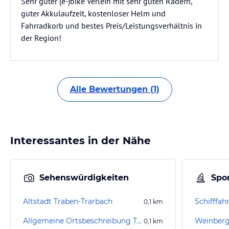
Sehr guter (e-)bike Verleih mit sehr guten Rädern,
guter Akkulaufzeit, kostenloser Helm und
Fahrradkorb und bestes Preis/Leistungsverhältnis in
der Region!
Alle Bewertungen (1)
Interessantes in der Nähe
Sehenswürdigkeiten
Spor
Altstadt Traben-Trarbach
Schifffah
0,1
km
Allgemeine Ortsbeschreibung Traben-Trarbach
0,1
km