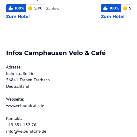
100
%
5,1
/
6
100
%
5,6
/
25 Bew.
Zum Hotel
Zum Hotel
Infos Camphausen Velo & Café
Adresse:
Bahnstraße 36
56841 Traben-Trarbach
Deutschland
Webseite:
www.veloundcafe.de
Kontakt:
+49 654 132 76
info@veloundcafe.de