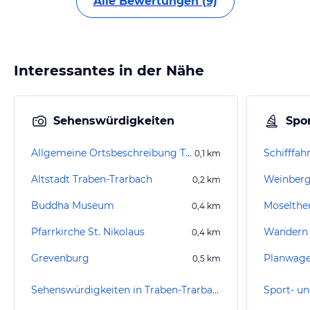
Alle Bewertungen (9)
Interessantes in der Nähe
Sehenswürdigkeiten
Spor
Allgemeine Ortsbeschreibung Traben-Trarbach
Schifffah
0,1
km
Altstadt Traben-Trarbach
0,2
km
Buddha Museum
Moselth
0,4
km
Pfarrkirche St. Nikolaus
Wandern 
0,4
km
Grevenburg
0,5
km
Sehenswürdigkeiten in Traben-Trarbach