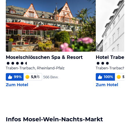
Moselschlösschen Spa & Resort
Hotel Trabene
Traben-Trarbach, Rheinland-Pfalz
Traben-Trarbach, R
99
%
5,9
/
6
100
%
5,6
/
566 Bew.
Zum Hotel
Zum Hotel
Infos Mosel-Wein-Nachts-Markt