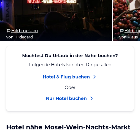
Bild melden
Bild m
von Hildegard
von Klaus
Möchtest Du Urlaub in der Nähe buchen?
Folgende Hotels könnten Dir gefallen
Hotel & Flug buchen
Oder
Nur Hotel buchen
Hotel nähe Mosel-Wein-Nachts-Markt