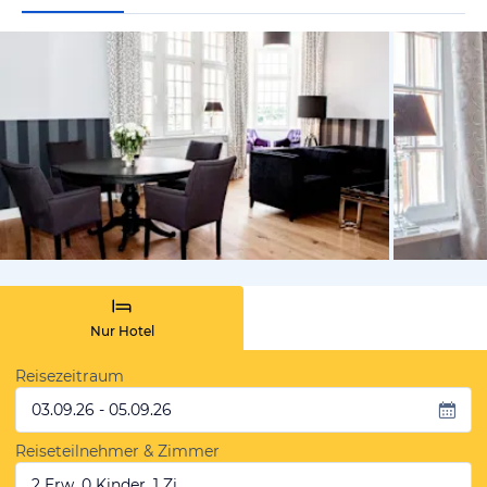
von Booki
Nur Hotel
Reisezeitraum
03.09.26 - 05.09.26
Reiseteilnehmer & Zimmer
2 Erw, 0 Kinder, 1 Zi.