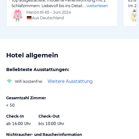
Top ausgestattete, moderne Ferienwohnung mit 2
Es is
Schlafzimmern. Liebevoll bis ins Detail.…
weiterlesen
Im 2.
Marion
61-65
•
Juni 2024
Aus Deutschland
Hotel allgemein
Beliebteste Ausstattungen:
Weitere Ausstattung
Wifi kostenfrei
Gesamtzahl Zimmer
< 50
Check-In
Check-Out
ab 16:00 Uhr
bis 10:00 Uhr
Nichtraucher- und Raucherinformation