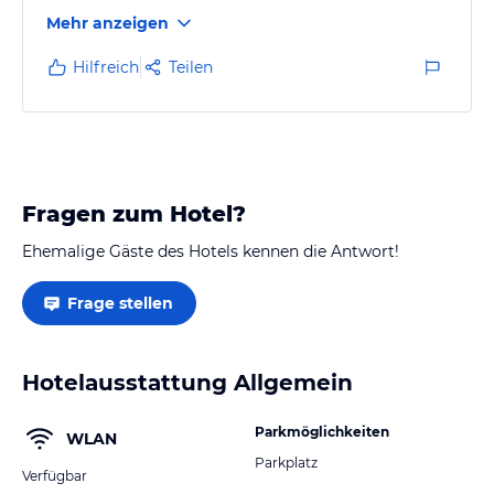
einem perfekten Essplatz mit tollen Blick. Die
Mehr anzeigen
Ausstattung der Wohnung ist hochwertig und im
besten Zustand. Das Badezimmer mit Sauna ist
Hilfreich
Teilen
traumhaft! Nach einer Wanderung im Regen genau
das Richtige!
Die Gastgeber sind sehr entgegenkommend,
hilfsbereit und unkompliziert. Ein sehr netter Kontakt
auch ohne persönliche Begegnung!
Fragen zum Hotel?
Die…
Ehemalige Gäste des Hotels kennen die Antwort!
Frage stellen
Hotelausstattung Allgemein
Parkmöglichkeiten
WLAN
Parkplatz
Verfügbar