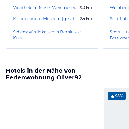
Vinothek im Mosel-Weinmuseum
0,3
km
Kolonialwaren-Museum (geschlossen)
0,4
km
Schifffah
Sehenswürdigkeiten in Bernkastel-
Sport- un
Kues
Bernkast
Hotels in der Nähe von
Ferienwohnung Oliver92
98%