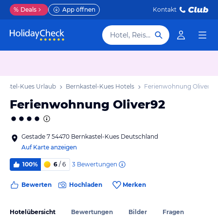
%
Deals
App öffnen
Kontakt
Hotel, Reiseziel
kastel-Kues Urlaub
Bernkastel-Kues Hotels
Ferienwohnung Oliver92
Ferienwohnung Oliver92
Gestade 7 54470 Bernkastel-Kues Deutschland
Auf Karte anzeigen
3
Bewertungen
100%
6
/ 6
Bewerten
Hochladen
Merken
Hotelübersicht
Bewertungen
Bilder
Fragen