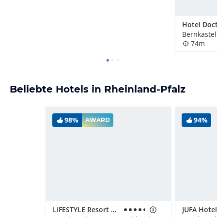
Bernkastel
74m
Beliebte Hotels in Rheinland-Pfalz
98%
94%
AWARD
LIFESTYLE Resort Zum Kurfürsten