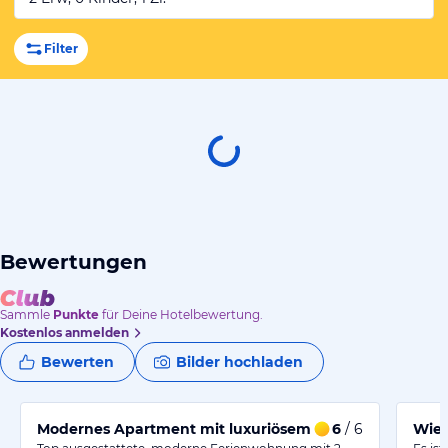
Filter
Bewertungen
Sammle
Punkte
für Deine Hotelbewertung.
Kostenlos anmelden
Bewerten
Bilder hochladen
Modernes Apartment mit luxuriösem Bad und perfekte
6
/ 6
Wied