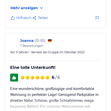
die Eingangs- und die Wohnungstür öffneten. Kein
Mehr anzeigen
lästiges Schlüssel suchen.
Hilfreich
Teilen
Joanna
(
51-55
)
7
Bewertungen
Vor 3 Jahren • Verreist als Gruppe im Oktober 2022
Eine tolle Unterkunft!
6
/ 6
Eine wunderschöne, großzügige und komfortable
Wohnung in perfekter Lage! Genügend Parkplätze in
direkter Nähe. Schöne, große Schlafzimmer, mega
bequeme Betten! Ein schönes Wohnzimmer mit