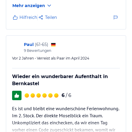
Lage direkt an der Mosel und Eingang zur Altstadt.
Mehr anzeigen
Gegenüber Bootsanlegestelle und Haltestelle
Bimmelbahn.
Hilfreich
Teilen
Paul
(
61-65
)
9
Bewertungen
Vor 2 Jahren • Verreist als Paar im April 2024
Wieder ein wunderbarer Aufenthalt in
Bernkastel
6
/ 6
Es ist und bleibt eine wunderschöne Ferienwohnung.
Im 2. Stock. Der direkte Moselblick ein Traum.
Unkompliziert das einchecken, da wir einen Tag
vorher einen Code zugeschickt bekamen, womit wir