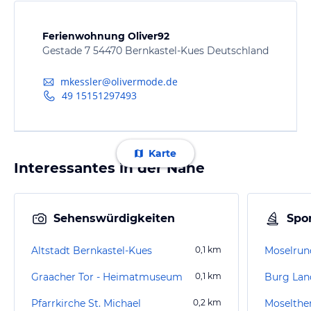
Ferienwohnung Oliver92
Gestade 7 54470 Bernkastel-Kues Deutschland
mkessler@olivermode.de
49 15151297493
Karte
Interessantes in der Nähe
Sehenswürdigkeiten
Spor
Altstadt Bernkastel-Kues
0,1
km
Moselrun
Graacher Tor - Heimatmuseum
0,1
km
Burg Lan
Pfarrkirche St. Michael
0,2
km
Moselth