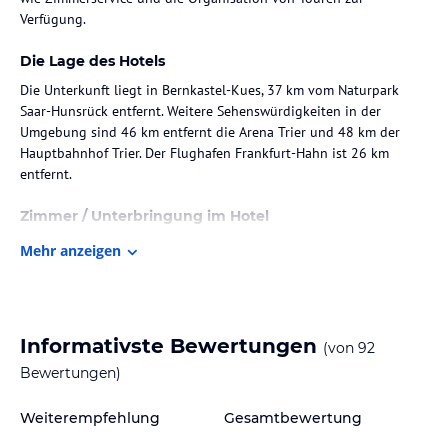
Verfügung.
Die Lage des Hotels
Die Unterkunft liegt in Bernkastel-Kues, 37 km vom Naturpark
Saar-Hunsrück entfernt. Weitere Sehenswürdigkeiten in der
Umgebung sind 46 km entfernt die Arena Trier und 48 km der
Hauptbahnhof Trier. Der Flughafen Frankfurt-Hahn ist 26 km
entfernt.
Zimmer / Unterbringung im Hotel
Die Gästezimmer sind mit einem Flachbild-TV und einem Safe
Mehr anzeigen
ausgestattet. Jedes Zimmer verfügt über ein eigenes Badezimmer
mit Dusche und kostenlosen Pflegeprodukten. Zu den
Annehmlichkeiten zählen auch kostenloses WLAN, Bettwäsche und
Handtücher. Einige Zimmer sind zudem mit einem Balkon
Informativste Bewertungen
(von
92
ausgestattet.
Bewertungen)
Gastronomie im Hotel
Weiterempfehlung
Gesamtbewertung
Das Frühstück wird in Form eines Buffets angeboten und steht
den Gästen täglich zur Verfügung.