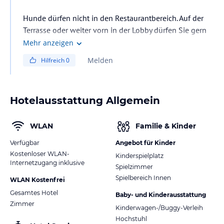
Hunde dürfen nicht in den Restaurantbereich. Auf der
Terrasse oder weiter vorn in der Lobby dürfen Sie gern
mit Hund Platz nehmen.
Mehr anzeigen
Melden
Hilfreich
0
Hotelausstattung Allgemein
WLAN
Familie & Kinder
Verfügbar
Angebot für Kinder
Kostenloser WLAN-
Kinderspielplatz
Internetzugang inklusive
Spielzimmer
Spielbereich Innen
WLAN Kostenfrei
Gesamtes Hotel
Baby- und Kinderausstattung
Zimmer
Kinderwagen-/Buggy-Verleih
Hochstuhl