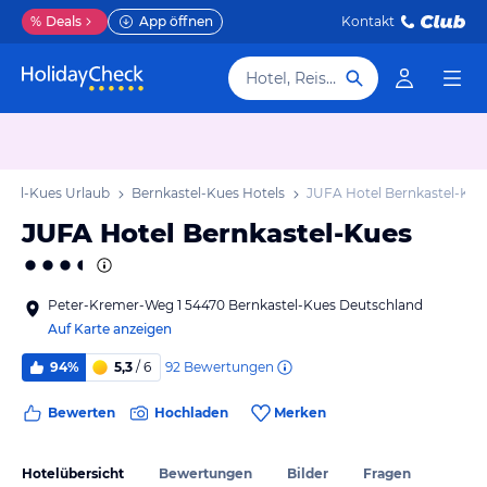
%
Deals
App öffnen
Kontakt
Hotel, Reiseziel
stel-Kues Urlaub
Bernkastel-Kues Hotels
JUFA Hotel Bernkastel-Kue
JUFA Hotel Bernkastel-Kues
Peter-Kremer-Weg 1 54470 Bernkastel-Kues Deutschland
Auf Karte anzeigen
92
Bewertungen
94%
5,3
/ 6
Bewerten
Hochladen
Merken
Hotelübersicht
Bewertungen
Bilder
Fragen