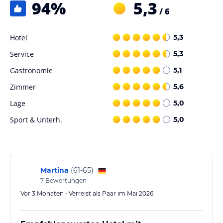
94
%
5,3
/ 6
Sport und Unterhaltung
Gäste können eine Vielzahl von Freizeitaktivitäten in und um
Hotel
5,3
Bernkastel-Kues erleben, darunter Wandern, Kanufahren und
Fahrradfahren.
Service
5,3
Gastronomie
5,1
Hinweis:
Verfasst von HolidayCheck mit Hilfe von KI. Alle
Angaben ohne Gewähr. Bitte lies vor der Buchung die
Zimmer
5,6
verbindlichen
Angebotsdetails
des jeweiligen Veranstalters.
Lage
5,0
Sport & Unterh.
5,0
Martina
(
61-65
)
7
Bewertungen
Vor 3 Monaten • Verreist als Paar im Mai 2026