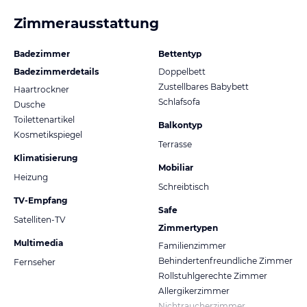
Zimmerausstattung
Badezimmer
Bettentyp
Badezimmerdetails
Doppelbett
Zustellbares Babybett
Haartrockner
Schlafsofa
Dusche
Toilettenartikel
Balkontyp
Kosmetikspiegel
Terrasse
Klimatisierung
Mobiliar
Heizung
Schreibtisch
TV-Empfang
Safe
Satelliten-TV
Zimmertypen
Multimedia
Familienzimmer
Behindertenfreundliche Zimmer
Fernseher
Rollstuhlgerechte Zimmer
Allergikerzimmer
Nichtraucherzimmer