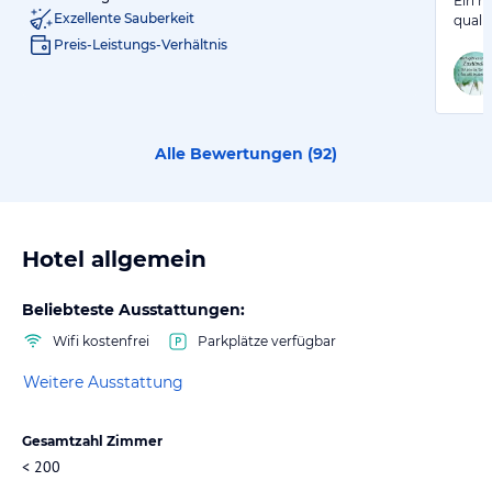
Ein m
Exzellente Sauberkeit
quali
Preis-Leistungs-Verhältnis
Alle Bewertungen (
92
)
Hotel allgemein
Beliebteste Ausstattungen:
Wifi kostenfrei
Parkplätze verfügbar
Weitere Ausstattung
Gesamtzahl Zimmer
< 200