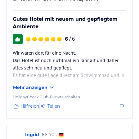
Gutes Hotel mit neuem und gepflegtem
Ambiente
6
/ 6
Wir waren dort für eine Nacht.
Das Hotel ist noch nichtmal ein Jahr alt und daher
alles sehr neu und gepflegt.
Es hat eine gute Lage direkt am Schwimmbad und in
die Stadt sind es auch nur ein Kilometer.
Mehr anzeigen
Ich kann es aufjedenfall weiterempfehlen. 😃
HolidayCheck Club-Punkte erhalten
Hilfreich
Teilen
Ingrid
(
66-70
)