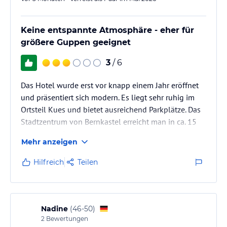
Keine entspannte Atmosphäre - eher für
größere Guppen geeignet
3
/ 6
Das Hotel wurde erst vor knapp einem Jahr eröffnet
und präsentiert sich modern. Es liegt sehr ruhig im
Ortsteil Kues und bietet ausreichend Parkplätze. Das
Stadtzentrum von Bernkastel erreicht man in ca. 15
Minuten zu Fuß.
Mehr anzeigen
Das Hotel wird stark von größeren Gruppen genutzt.
Dadurch und durch sichtbare Betondecken im
Hilfreich
Teilen
Restaurantbereich ist es dort oft sehr laut und
entsprechend ungemütlich.
Nadine
(
46-50
)
2
Bewertungen