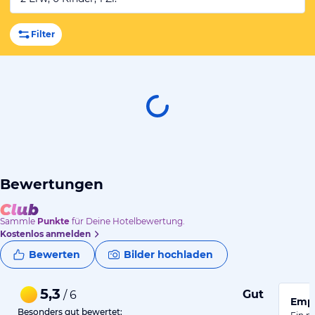
Filter
Bewertungen
Sammle
Punkte
für Deine Hotelbewertung.
Kostenlos anmelden
Bewerten
Bilder hochladen
5,3
Gut
/ 6
Empf
Besonders gut bewertet: