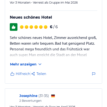
Vor 3 Monaten • Verreist als Gruppe im Mai 2026
Neues schönes Hotel
6
/ 6
Sehr schönes neues Hotel, Zimmer ausreichend groß,
Betten waren sehr bequem. Bad hat genügend Platz.
Personal mega freundlich und das Frühstück war
auch super. Man erreicht die Stadt an der Mosel
entlang zu Fuß über die Brücke in ca. einem
Mehr anzeigen
Kilometer. Parkplatz kostet 3 Euro am Tag. Wir
würden das Hotel jederzeit wieder buchen. Am Abend
Hilfreich
Teilen
kann man noch gemütlich sitzen und etwas trinken.
Josephine
(
31-35
)
2
Bewertungen
Vor 3 Monaten • Verreist als Paar im April 2026