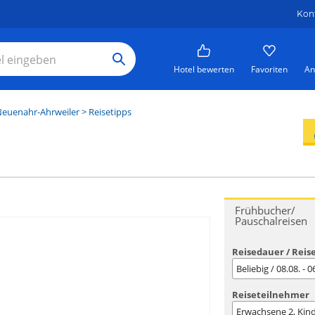
Kon
Hotel bewerten
Favoriten
An
euenahr-Ahrweiler
> Reisetipps
Frühbucher/
Pauschalreisen
Reisedauer / Reis
Beliebig / 08.08. - 
Reiseteilnehmer
Erwachsene
2
, Kin