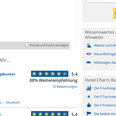
Wissenswertes 
Ahrweiler
Hotels auf Karte anzeigen
Wetter und Kl
Neue Beiträge
10 Sehenswürdigkeiten in Bad Neuenahr-Ahrweiler
Mietwagen Ba
5.4
gsbunker
Hotel-Charts Ba
88% Weiterempfehlung
16 Bewertungen
Die 5 Aufsteig
Die 5 Top-bew
...
-
Museum
Die 5 Preisknü
Die besten Ho
5.4
r