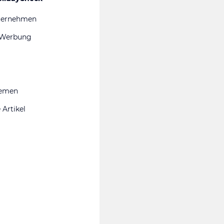
ternehmen
 Werbung
hemen
 Artikel