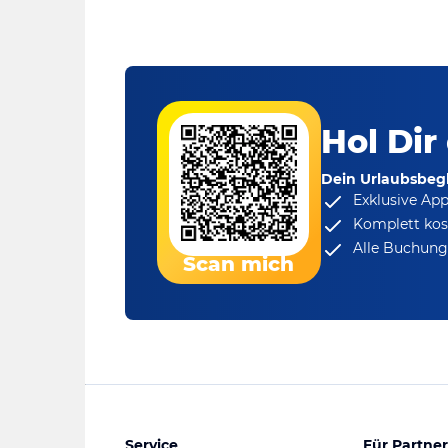
Hol Dir
Dein Urlaubsbegl
Exklusive Ap
Komplett kos
Alle Buchungs
Scan mich
Service
Für Partner