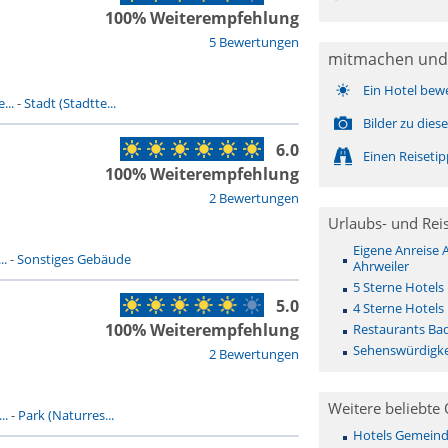
100% Weiterempfehlung
5 Bewertungen
mitmachen und
Ein Hotel bew
...
-
Stadt (Stadtte...
Bilder zu die
6.0
Einen Reiseti
100% Weiterempfehlung
2 Bewertungen
Urlaubs- und Rei
Eigene Anreise
..
-
Sonstiges Gebäude
Ahrweiler
5 Sterne Hotels
5.0
4 Sterne Hotels
100% Weiterempfehlung
Restaurants Ba
Sehenswürdigke
2 Bewertungen
Weitere beliebte 
..
-
Park (Naturres...
Hotels Gemeinde 