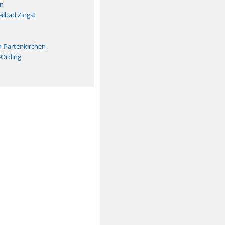
n
ilbad Zingst
n
h-Partenkirchen
-Ording