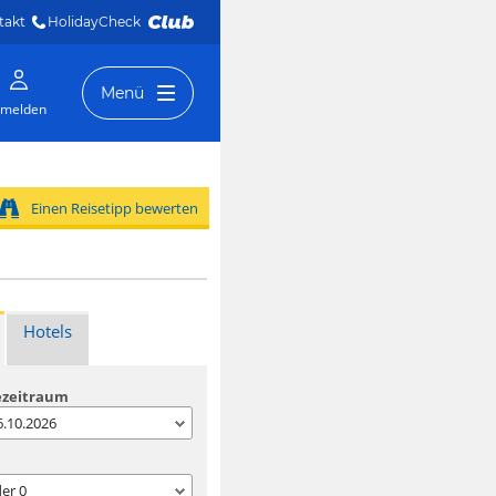
takt
HolidayCheck 
Menü
melden
Einen Reisetipp bewerten
Hotels
ezeitraum
06.10.2026
der
0