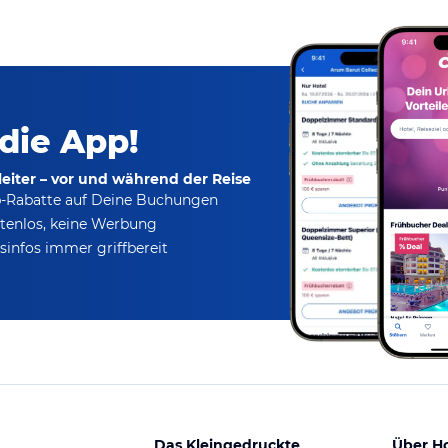
 die App!
eiter – vor und während der Reise
p-Rabatte
auf Deine Buchungen
tenlos,
keine Werbung
infos immer griffbereit
Das Kleingedruckte
Über H