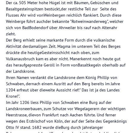
Der ca. 505 Meter hohe Hügel ist mit Bäumen, Gebüschen und
Basaltgesteinspitzen bestückt,der restliche Teil zur Seite des
Flusses Ahr wird vonWeinbergen reichlich flankiert. Durch diese
Weinberge führt auchder bekannte "Rotweinwanderweg", welcher
sich von BadBodendorf über Ahrweiler bis rauf nach Altenahr
zieht.
Der Berg erhielt seine markante Form durch die vulkanische
Aktivität derdamaligen Zeit. Magma im unterem Teil des Berges
drückte die heutigeGesteinsschicht nach oben, zum
Vulkanausbruch kam es aber nicht. Manerkennt noch heute gut
das heraufgepresste Geröll in Form vonBasaltkegeln oberhalb auf
der Landskrone.
Ihren Namen verdankt die Landskrone dem König Phillip von
Schwaben, dernach einem Ausritt auf den Berg bereits im Jahre
1204 erfreut über dieweite Aussicht rief:" Das ist ja des Landes
Krone!".
Im Jahr 1206 liess Phillip von Schwaben eine Burg auf der
Landskroneerbauen, zum Schutze vor Wegelagerern der wichtigen
Heerstrasse, dievon Frankfurt nach Aachen führte. Und ferner
wegen des Erzbischof von Köln, der auf der Seite des Gegenkönigs
Otto IV stand. 1682 wurde dieBurg durch jahrelanger