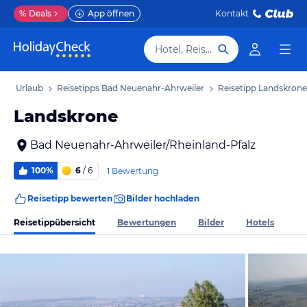
%
Deals
App öffnen
Kontakt
Hotel, Reiseziel
ler Urlaub
Reisetipps Bad Neuenahr-Ahrweiler
Reisetipp Landskrone
Landskrone
Bad Neuenahr-Ahrweiler/Rheinland-Pfalz
100%
6
/ 6
1 Bewertung
Reisetipp bewerten
Bilder hochladen
Reisetippübersicht
Bewertungen
Bilder
Hotels