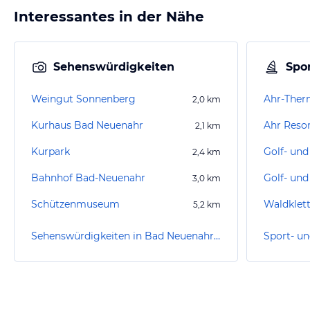
Interessantes in der Nähe
Sehenswürdigkeiten
Spor
Weingut Sonnenberg
Ahr-The
2,0
km
Kurhaus Bad Neuenahr
Ahr Reso
2,1
km
Kurpark
2,4
km
Bahnhof Bad-Neuenahr
3,0
km
Schützenmuseum
5,2
km
Sehenswürdigkeiten in Bad Neuenahr-Ahrweiler