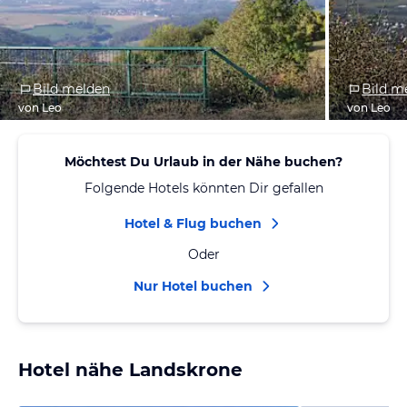
Bild melden
Bild m
von Leo
von Leo
Möchtest Du Urlaub in der Nähe buchen?
Folgende Hotels könnten Dir gefallen
Hotel & Flug buchen
Oder
Nur Hotel buchen
Hotel nähe Landskrone