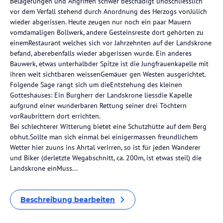
Belagerungen und Angriffen schwer beschädigt undschliesslich
vor dem Verfall stehend durch Anordnung des Herzogs vonJülich
wieder abgerissen. Heute zeugen nur noch ein paar Mauern
vomdamaligen Bollwerk, andere Gesteinsreste dort gehörten zu
einemRestaurant welches sich vor Jahrzehnten auf der Landskrone
befand, aberebenfalls wieder abgerissen wurde. Ein anderes
Bauwerk, etwas unterhalbder Spitze ist die Jungfrauenkapelle mit
ihren weit sichtbaren weissenGemäuer gen Westen ausgerichtet.
Folgende Sage rangt sich um dieEntstehung des kleinen
Gotteshauses: Ein Burgherr der Landskrone liessdie Kapelle
aufgrund einer wunderbaren Rettung seiner drei Töchtern
vorRaubrittern dort errichten.
Bei schlechterer Witterung bietet eine Schutzhütte auf dem Berg
obhut.Sollte man sich einmal bei einigermassen freundlichem
Wetter hier zuuns ins Ahrtal verirren, so ist für jeden Wanderer
und Biker (derletzte Wegabschnitt, ca. 200m, ist etwas steil) die
Landskrone einMuss...
Beschreibung bearbeiten