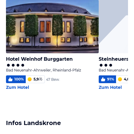
Hotel Weinhof Burggarten
Bad Neuenahr-Ahrweiler, Rheinland-Pfalz
Bad Neuenahr-Ahrwe
100
%
5,9
/
6
91
%
4,0
/
6
47 Bew.
Zum Hotel
Zum Hotel
Infos Landskrone